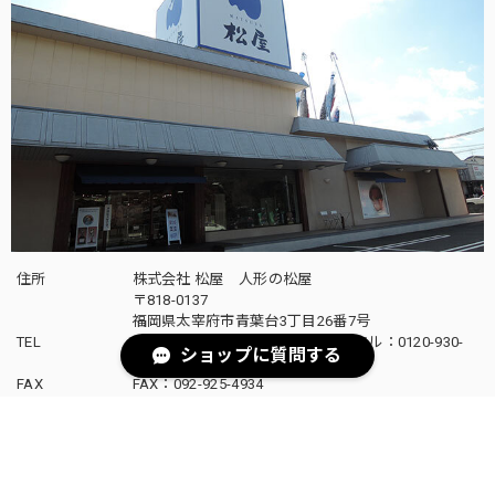
住所
株式会社 松屋 人形の松屋
〒818-0137
福岡県太宰府市青葉台3丁目26番7号
TEL
TEL：092-922-1876 フリーダイヤル：0120-930-
ショップに質問する
393
FAX
FAX：092-925-4934
営業時間
平日 10:30～18:00
土日祝 10:00～18:00
定休日
年末年始、8月13日〜15日
E-mail
webinfo@e-matsuya.co.jp