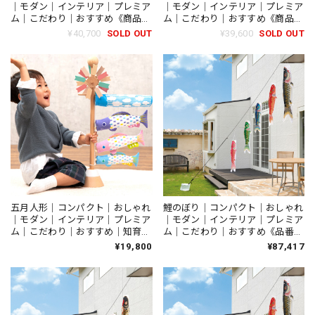
｜モダン｜インテリア｜プレミア
｜モダン｜インテリア｜プレミア
ム｜こだわり｜おすすめ《商品
ム｜こだわり｜おすすめ《商品
名》木目込み鯉のぼり【品番
名》木目込み鯉のぼり【品番
¥40,700
SOLD OUT
¥39,600
SOLD OUT
1664-3】柿沼東光作
1664-4】柿沼東光作
五月人形｜コンパクト｜おしゃれ
鯉のぼり｜コンパクト｜おしゃれ
｜モダン｜インテリア｜プレミア
｜モダン｜インテリア｜プレミア
ム｜こだわり｜おすすめ｜知育玩
ム｜こだわり｜おすすめ《品番》
具《商品名》プーカの鯉のぼり
LSKT015 《品名》easyおてがる
¥19,800
¥87,417
ベビースタンド ソラ コード
セット 吉祥天 1.5ｍセット
620-151