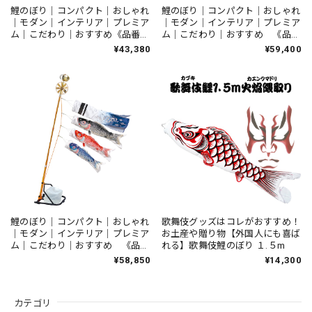
鯉のぼり｜コンパクト｜おしゃれ
鯉のぼり｜コンパクト｜おしゃれ
｜モダン｜インテリア｜プレミア
｜モダン｜インテリア｜プレミア
ム｜こだわり｜おすすめ《品番》
ム｜こだわり｜おすすめ 《品
127-018 《品名》まどデコセッ
名》コンパクトMタイプ 天華
¥43,380
¥59,400
ト 金彩弦月之鯉 豪
0.7ｍセット
鯉のぼり｜コンパクト｜おしゃれ
歌舞伎グッズはコレがおすすめ！
｜モダン｜インテリア｜プレミア
お土産や贈り物【外国人にも喜ば
ム｜こだわり｜おすすめ 《品
れる】歌舞伎鯉のぼり １.５m
名》コンパクトMタイプ 銀鱗
¥58,850
¥14,300
〈ginrin〉 0.7ｍセット
カテゴリ