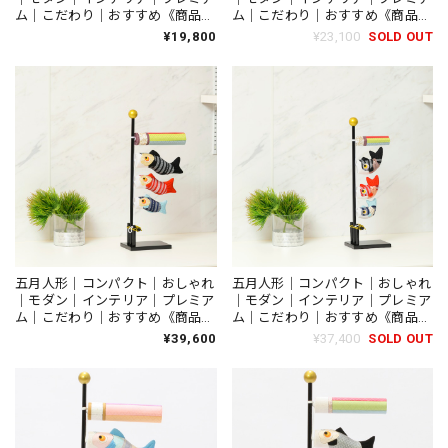
ム｜こだわり｜おすすめ《商品
ム｜こだわり｜おすすめ《商品
名》木製鯉のぼり S【商品コー
名》木製鯉のぼり M【商品コー
¥19,800
¥23,100
SOLD OUT
ド 52800-0161】
ド 52800-0160】
五月人形｜コンパクト｜おしゃれ
五月人形｜コンパクト｜おしゃれ
｜モダン｜インテリア｜プレミア
｜モダン｜インテリア｜プレミア
ム｜こだわり｜おすすめ《商品
ム｜こだわり｜おすすめ《商品
名》木目込み鯉のぼり 博多織
名》木目込み鯉のぼり 博多織
¥39,600
¥37,400
SOLD OUT
中【品番1663-FM30】柿沼東光作
小【品番1664-FM30】柿沼東光作