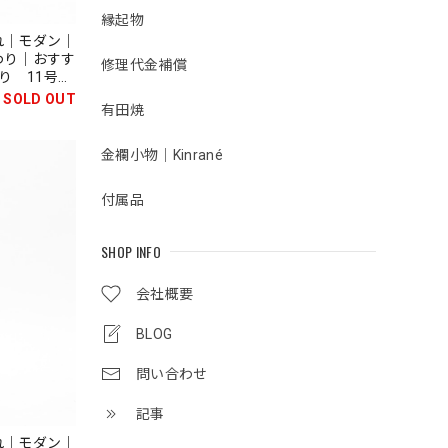
縁起物
れ｜モダン｜
わり｜おすす
修理代金補償
鯉飾り 11号
SOLD OUT
有田焼
金襴小物｜Kinrané
付属品
SHOP INFO
会社概要
BLOG
問い合わせ
記事
れ｜モダン｜