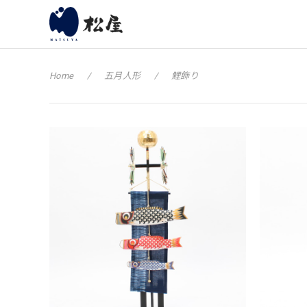
Home
五月人形
鯉飾り