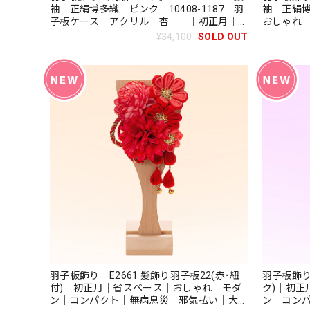
袖 正絹博多織 ピンク 10408-1187 羽
袖 正絹
子板ケース アクリル 杏 ｜初正月｜省
おしゃれ
スペース｜おしゃれ｜モダン｜コンパクト｜
子板｜無
¥34,100
SOLD OUT
江戸押絵羽子板｜無病息災｜邪気払い｜無患
子
羽子板飾り E2661 髪飾り羽子板22(赤･紐
羽子板飾り
付)｜初正月｜省スペース｜おしゃれ｜モダ
ク)｜初
ン｜コンパクト｜無病息災｜邪気払い｜大川
ン｜コン