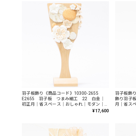
羽子板飾り《商品コード》10300-2655
羽子板飾り
E2655 羽子板 つまみ細工 22 白金｜
飾り羽子板
初正月｜省スペース｜おしゃれ｜モダン｜コ
月｜省ス
ンパクト｜江戸押絵羽子板｜無病息災｜邪気
クト｜江
¥17,600
払い｜無患子
｜無患子