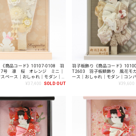
《商品コード》10107-0108 羽
羽子板飾り《商品コード》10100
 7号 凛 桜 オレンジ ミニ｜
T2603 羽子板額飾り 風花モ
省スペース｜おしゃれ｜モダン｜コ
ース｜おしゃれ｜モダン｜コン
｜つまみ細工｜無病息災｜邪気払い
み細工｜無病息災｜邪気払い｜
¥37,400
SOLD OUT
¥39,600