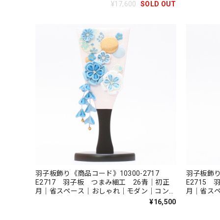
家具
家具
¥17,600
SOLD OUT
羽子板飾り《商品コード》10300-2717
羽子板飾り
E2717 羽子板 つまみ細工 26青｜初正
E2715
月｜省スペース｜おしゃれ｜モダン｜コンパ
月｜省ス
クト｜江戸押絵羽子板｜無病息災｜邪気払い
クト｜江
¥16,500
｜無患子
｜無患子