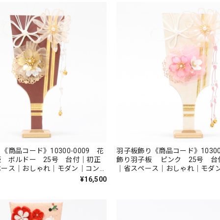
《商品コード》10300-0009 花
羽子板飾り《商品コード》10300-
 ボルドー 25号 台付｜初正
飾り羽子板 ピンク 25号 台
ペース｜おしゃれ｜モダン｜コンパ
｜省スペース｜おしゃれ｜モダ
戸押絵羽子板｜無病息災｜邪気払い
ト｜江戸押絵羽子板｜無病息災
¥16,500
無患子