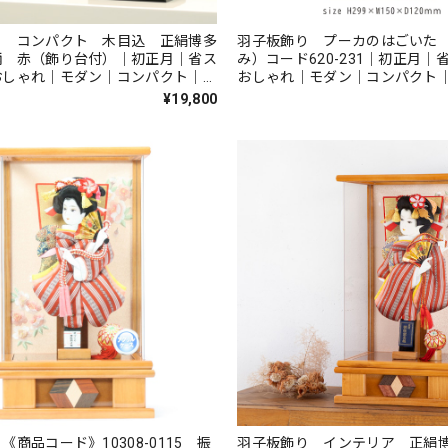
り コンパクト 木目込 正絹博多
羽子板飾り プーカのはごいた
柄 赤（飾り台付）｜初正月｜省ス
み）コード620-231｜初正月｜
おしゃれ｜モダン｜コンパクト｜江
おしゃれ｜モダン｜コンパクト
子板｜柿沼東光作｜無病息災｜邪気
邪気払い｜知育玩具
¥19,800
子【商品コード 10300-0002】
《商品コード》10308-0115 振
羽子板飾り インテリア 正絹