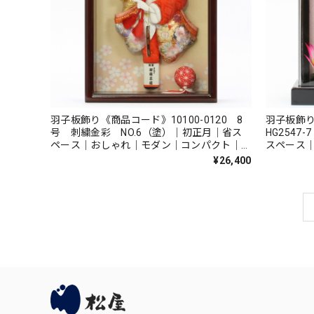
羽子板飾り《商品コード》10100-0120 8
羽子板飾り
号 刺繍金彩 NO.6（塗）｜初正月｜省ス
HG254
ペース｜おしゃれ｜モダン｜コンパクト｜江
スペース
戸押絵羽子板｜無病息災｜邪気払い｜無患子
つまみ細
¥26,400