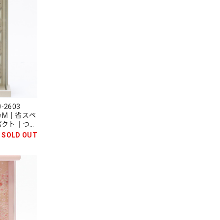
-2603
カM｜省スペ
パクト｜つま
無患子
SOLD OUT