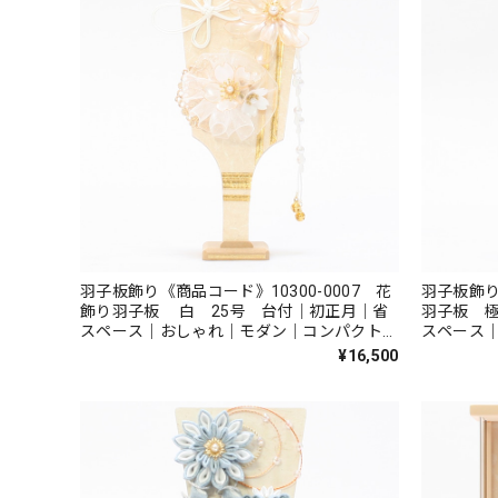
羽子板飾り《商品コード》10300-0007 花
羽子板飾り
飾り羽子板 白 25号 台付｜初正月｜省
羽子板 
スペース｜おしゃれ｜モダン｜コンパクト｜
スペース
江戸押絵羽子板｜無病息災｜邪気払い｜無患
江戸押絵
¥16,500
子
子