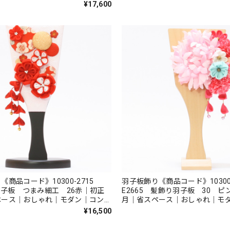
｜江戸押絵羽子板｜無病息災｜
¥17,600
患子
《商品コード》10300-2715
羽子板飾り《商品コード》10300
 羽子板 つまみ細工 26赤｜初正
E2665 髪飾り羽子板 30 
ペース｜おしゃれ｜モダン｜コンパ
月｜省スペース｜おしゃれ｜モ
戸押絵羽子板｜無病息災｜邪気払い
クト｜江戸押絵羽子板｜無病息
¥16,500
｜無患子