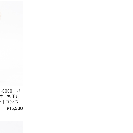
0008 花
付｜初正月
ン｜コンパク
｜邪気払い｜
¥16,500