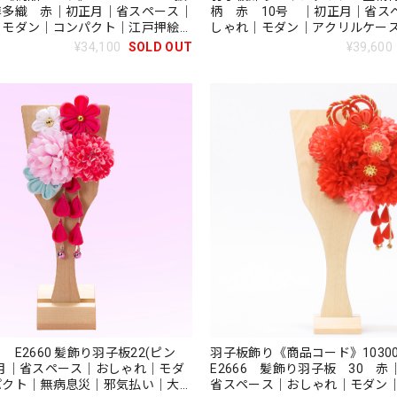
博多織 赤｜初正月｜省スペース｜
柄 赤 10号 ｜初正月｜省ス
｜モダン｜コンパクト｜江戸押絵羽
しゃれ｜モダン｜アクリルケー
病息災｜邪気払い｜無患子
ト｜江戸押絵羽子板｜無病息災
¥34,100
SOLD OUT
¥39,600
無患子
 E2660 髪飾り羽子板22(ピン
羽子板飾り《商品コード》10300
正月｜省スペース｜おしゃれ｜モダ
E2666 髪飾り羽子板 30 
パクト｜無病息災｜邪気払い｜大川
省スペース｜おしゃれ｜モダン