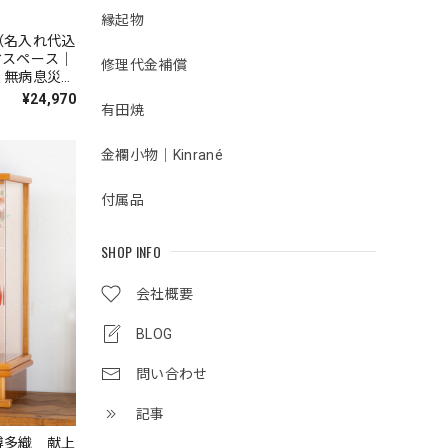
縁起物
（名入れ代込
省スペース｜
修理代金補償
｜無病息災｜
¥24,970
有田焼
金襴小物｜Kinrané
付属品
SHOP INFO
会社概要
BLOG
問い合わせ
記事
博多織 献上