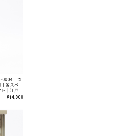
0004 つ
月｜省スペー
クト｜江戸押
｜無患子
¥14,300