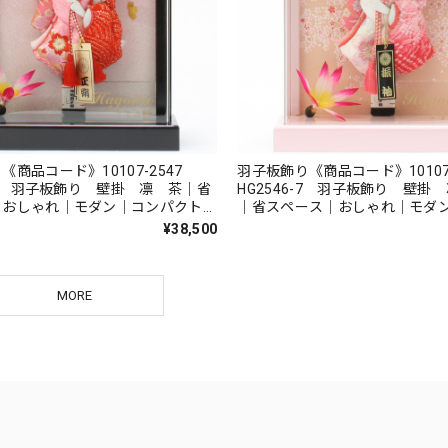
《商品コード》10107-2547
羽子板飾り《商品コード》10107
7-7 羽子板飾り 壁掛 凛 茶｜省
HG2546-7 羽子板飾り 壁掛
｜おしゃれ｜モダン｜コンパクト｜
｜省スペース｜おしゃれ｜モダ
工｜無病息災｜邪気払い｜無患子
ト｜つまみ細工｜無病息災｜邪
¥38,500
子
MORE