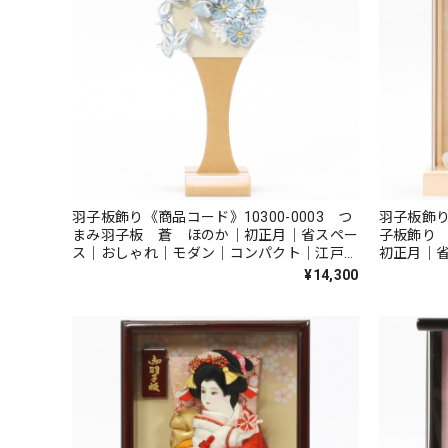
羽子板飾り《商品コード》10300-0003 つ
羽子板飾り
まみ羽子板 蒼 ほのか｜初正月｜省スペー
子板飾り
ス｜おしゃれ｜モダン｜コンパクト｜江戸押
初正月｜
絵羽子板｜無病息災｜邪気払い｜無患子
ンパクト
¥14,300
｜無患子