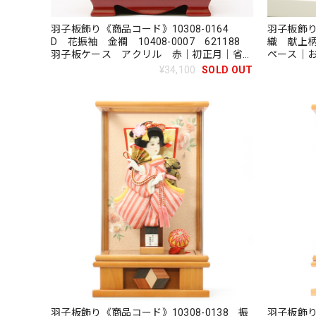
羽子板飾り《商品コード》10308-0164
羽子板飾
D 花振袖 金襴 10408-0007 621188
織 献上
羽子板ケース アクリル 赤｜初正月｜省ス
ペース｜
ペース｜おしゃれ｜モダン｜コンパクト｜江
戸押絵羽
¥34,100
SOLD OUT
戸押絵羽子板｜無病息災｜邪気払い｜無患子
払い｜無患
羽子板飾り《商品コード》10308-0138 振
羽子板飾り