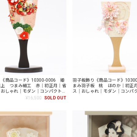
《商品コード》10300-0006 姫
羽子板飾り《商品コード》10300-
極上 つまみ細工 赤｜初正月｜省
まみ羽子板 桃 ほのか｜初正
｜おしゃれ｜モダン｜コンパクト｜
ス｜おしゃれ｜モダン｜コンパ
羽子板｜無病息災｜邪気払い｜無患
絵羽子板｜無病息災｜邪気払い
¥16,500
SOLD OUT