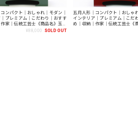
｜コンパクト｜おしゃれ｜モダン｜
五月人形｜コンパクト｜おしゃ
ア｜プレミアム｜こだわり｜おすす
インテリア｜プレミアム｜こだ
｜作家｜伝統工芸士《商品名》玉鳳
め｜収納｜作家｜伝統工芸士《
（収納タイプ）5号黒塗彫金 三日
作兜飾り（収納タイプ）50605-
¥88,000
SOLD OUT
コード〕50605-0897【品番】
号 ｼﾙﾊﾞｰﾒﾀﾘｯｸ