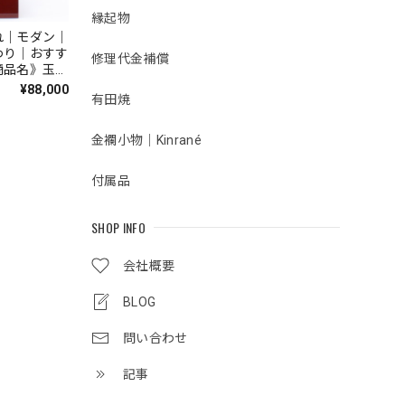
縁起物
れ｜モダン｜
わり｜おすす
修理代金補償
商品名》玉鳳
0010 5
¥88,000
有田焼
金襴小物｜Kinrané
付属品
SHOP INFO
会社概要
BLOG
問い合わせ
記事