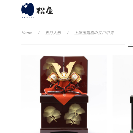
Home
五月人形
上原玉鳳凰の江戸甲冑