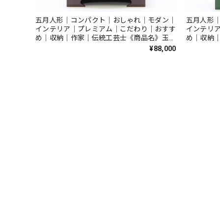
五月人形｜コンパクト｜おしゃれ｜モダン｜
五月人形
インテリア｜プレミアム｜こだわり｜おすす
インテリ
め｜収納｜作家｜伝統工芸士《商品名》玉鳳
め｜収納
作兜飾り（収納タイプ）5号溜塗彫金 竹
作兜飾り
¥88,000
〔商品コード〕50605-0894 【品番】
月 〔商品
500894
500897