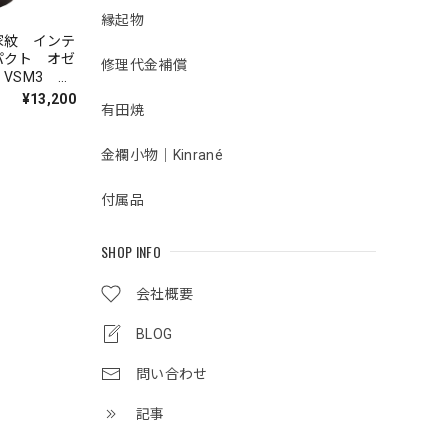
縁起物
家紋 インテ
パクト オゼ
修理代金補償
VSM3 コ
【商品コー
¥13,200
有田焼
金襴小物｜Kinrané
付属品
SHOP INFO
会社概要
BLOG
問い合わせ
記事