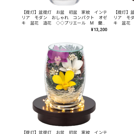
【提灯】盆提灯 お盆 初盆 家紋 インテ
【提灯】
リア モダン おしゃれ コンパクト オゼ
リア モ
キ 盆花 造花 ◇◇プリエール M 蘭・
キ 盆花 
スターチス 1対入（2個入）【商品コー
ードレス
¥13,200
ド】80800-7938
80800-79
【提灯】盆提灯 お盆 初盆 家紋 インテ