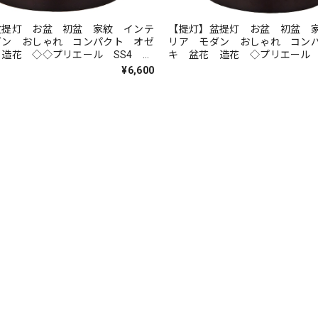
盆提灯 お盆 初盆 家紋 インテ
【提灯】盆提灯 お盆 初盆 
ダン おしゃれ コンパクト オゼ
リア モダン おしゃれ コン
造花 ◇◇プリエール SS4 コ
キ 盆花 造花 ◇プリエール 
 カーネーション【商品コード】
ードレス カーネーション・蘭
¥6,600
86
ド】80800-7989