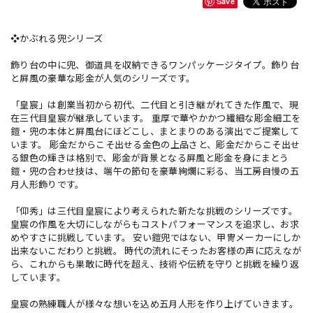
Save
❖かぶれる兜シリーズ
飾り台の中に兜、御道具を収納できるワンパッケージタイプ。飾り台
と屏風の豪華な彫金が人気のシリーズです。
「皇宸」は創業当初から初代、二代目と引き継がれてきた作風で、現
在三代目皇宸が継承しています。 重厚で華やかかつ繊細な彫金細工を
鎧・兜の本体と屏風台にほどこし、まとまりのある演出でご提案して
います。 彫金だからこそ出せる金色の上品さと、彫金だからこそ出せ
る銀色の輝きは格別で、彫金が背景となる屏風と彫金を身にまとう
鎧・兜の合わせ技は、端午の節句を豪華絢爛に彩る、当工房自慢の五
月人形飾りです。
「仰秀」は三代目皇宸により考えられた新たな挑戦のシリーズです。
皇宸の作風を大切にしながらもコストパフォーマンスを追求し、お求
めやすさに挑戦しています。 安い鎧兜ではない、甲冑メーカーにしか
出来ないこだわりと挑戦。 時代の流れにそったお客様の声に応えなが
ら、これからも果敢に時代を超え、技術や伝統を守りと挑戦を繰り返
しています。
皇宸の熟練職人が様々な想いを込め五月人形を作り上げていきます。