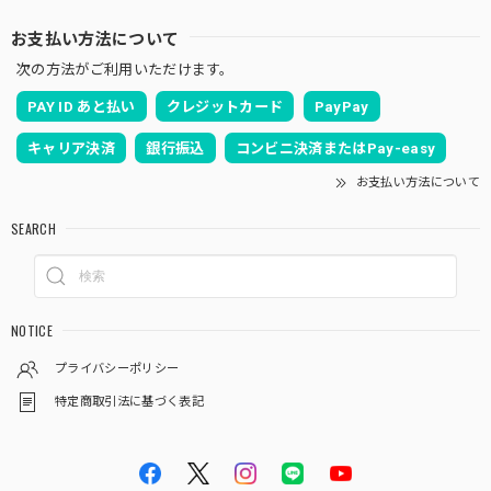
五月人形｜コンパクト｜おしゃれ｜モダン｜インテリア｜プレミアム｜こだわり｜木目込み｜おすすめ｜作家｜伝統工芸士 《商品名》木目込みかぶと 清輝(せいき) 博多織 黒 〔商品コード〕50600-1673-3〔品番1673-2A-FM1-36〕柿沼東光作 大沼敦デザイン 松屋限定モデル 柿沼東光 正規品
お支払い方法について
2025/04/06
次の方法がご利用いただけます。
雛人形に続いて五月人形をお願いしました！ 立派で大満足
PAY ID あと払い
クレジットカード
PayPay
です。ありがとうございます！
キャリア決済
銀行振込
コンビニ決済またはPay-easy
お支払い方法について
いつも当店をご利用頂き、誠に有難うございま
す。伝統工芸士柿沼東作となります。こだわり
SEARCH
を持って製作しております。何かお気付きの点
がござましたら、何なりとお申し付けくださ
い。どうぞ宜しくお願い申し上げます。
NOTICE
プライバシーポリシー
五月人形｜コンパクト｜おしゃれ｜モダン｜インテリア｜プレミアム｜こだわり｜木目込み｜おすすめ｜収納｜作家｜伝統工芸士 《商品名》木目込みかぶと 宝輝(ほうき) 正絹博多織 青 〔商品コード〕50600-1656-2〔品番1656-6A-FM2-35〕柿沼東光作 大沼敦デザイン 松屋限定モデル 柿沼東光 正規品
特定商取引法に基づく表記
2025/04/03
娘の節句のときに同じシリーズのお雛様を購入し、家族みん
なとても気に入っており毎年飾るのを楽しみにしているの