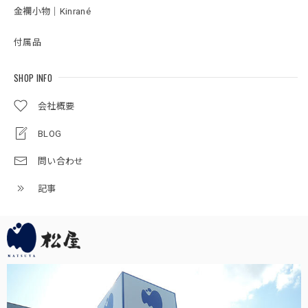
雛人形｜コンパクト｜おしゃれ｜モダン｜インテリア｜プレミアム｜こだわり｜木目込み｜ひな人形｜おすすめ｜収納｜作家｜伝統工芸士《商品名》貴雛PARIS 宝想雛 正絹博多織 青桃 柿沼東光作 大沼敦デザイン 〔商品コード〕31000-0334-2 〔品番〕 334A-FM2-35 松屋限定モデル 柿沼東光正規品 正規取扱店
金襴小物｜Kinrané
2026/02/14
付属品
写真通りの素敵な雛人形が届き、大変満足しております。初
節句のお祝いをするのが楽しみです。
SHOP INFO
会社概要
五月人形｜コンパクト｜おしゃれ｜モダン｜インテリア｜プレミアム｜こだわり｜おすすめ《商品名》兜ケース飾りアクリル 竜宝G4-6 50900-0789 255-789
BLOG
2025/05/02
問い合わせ
梱包もしっかりして頂いて大変良かったです。 飾り付けし
たところ、子供たちが興味を持って触っていますが、アクリ
記事
ル板のおかげで壊される事も怪我をさせる事もなく安心して
います。
この度は当店をご利用頂き、誠に有難うござい
ます。素敵なお節句をお迎えください。何かお
気付きの点がござましたら、何なりとお申し付
けください。どうぞ宜しくお願い申し上げま