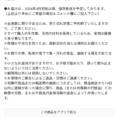
◆お届けは、2026年4月初旬以降、順次発送を予定しております。
（上記より早めにご希望の場合はコメント欄にご記入下さい）
※生産数に限りがあるため、売り切れ次第ご予約終了いたしますの
で、ご了承ください。
※すべて職人の手作業、天然の材料を使用しているため、実物は画像
と多少異なります。
※色褪せや劣化を防ぐため、直射日光の当たる場所はお避けくださ
い。
※お飾りの際、転倒や落下で傷・汚れの発生、破損する場合がありま
す。
※小さなお道具がありますので、お子様が舐めたり、誤って飲み込ま
ないように十分ご注意ください。
※観賞用以外には使用しないでください。
※お客様のご都合によるご返品・交換はご遠慮ください。
※初期不良品または輸送時の破損につきましては、商品発送から14日
以内に連絡があった場合に限り、良品（または同等額の代替品）との
無償の交換、または不良品代金相当額の返金によって弁済いたしま
す。
この商品をアプリで見る