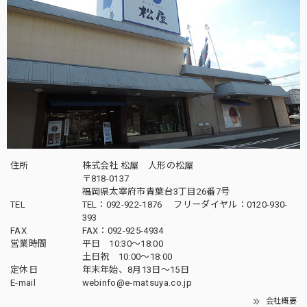
す。
五月人形｜コンパクト｜おしゃれ｜モダン｜インテリア｜プレミアム｜こだわり｜おすすめ《商品名》兜ケース飾り 5号伊達 木目ブラウン 50900-9400 59400
2025/04/16
飾りたい場所にぴったりのサイズでとても素敵な五月人形が
届きました。子供も興味津々でとても嬉しいです。配送も丁
寧に梱包されてあったので安心できました。ありがとうござ
いました。
住所
株式会社 松屋 人形の松屋
〒818-0137
福岡県太宰府市青葉台3丁目26番7号
この度は当店をご利用頂き、誠に有難うござい
TEL
TEL：092-922-1876 フリーダイヤル：0120-930-
ます。素材にもこだわりを持って製作しており
393
ます。何かお気付きの点がござましたら、何な
FAX
FAX：092-925-4934
営業時間
平日 10:30～18:00
りとお申し付けください。どうぞ宜しくお願い
土日祝 10:00～18:00
申し上げます。
定休日
年末年始、8月13日〜15日
E-mail
webinfo@e-matsuya.co.jp
会社概要