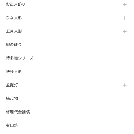
雀 緑糸 大鍬 収
兜収納飾り 8号剣NA
名》50600-0055
つぼみ雛をさがしていました。 どこも売り切れの中、在庫
お正月飾り
納タイプ【商品コー
SH51 木目込兜飾
がありすぐに発送して頂き助かりました。 とてもかわいら
ド50810-0111 10号
り ログウッド
しく、娘もとても気に入っています。
純金箔押兜 竹雀
ひな人形
緑糸 大鍬 52215-
2214 5-22-14 台屛
五月人形
風セット 収納ハニ
ーB 寄木細工
雛人形｜ひな人形｜初節句｜コンパクト｜おしゃれ｜モダン｜インテリア｜プレミアム｜こだわり｜おすすめ｜作家｜〔商品コード〕32200-8004〔品番〕MAT8004 小芥子親王 TR-6005 黄×ピンク <商品コード>33315-2610 <品番>3-26-10 台屛風セット 白松45㎝ モカ平台
52410-0101 弓太刀
2026/02/21
鯉のぼり
10号清流】
ネットの写真を見て購入しましたが、実際に届いてみて想像
博多織シリーズ
以上に良かったです。お顔やお着物が上品で、台座のベージ
ュ系の色味が部屋の雰囲気に合っていて、見るたび幸せな気
博多人形
持ちになります。 コンパクトなお飾りを探していると人形
の着物に対して顔が大きくアンバランスなものが多いと感じ
盆提灯
ていたのですが、松屋さんの雛人形はそういったこともなく
本格的な作りのままサイズをが小さくなっていてお顔にも品
縁起物
があってとても良かったです。 台座の屏風部分にはゴールド
のデザインが入っていてシンプルながらも華やかな印象で、
こちらの台座にしてよかったと思います。
修理代金補償
有田焼