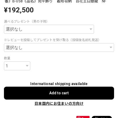
番》B-058《品名》兜平飾り 着用収納 百花王白銀龍 NF
¥192,500
選べるプレゼント（男の子用）
※レビューを投稿してプレゼントを受け取る（投稿後名前札発送）
数量
International shipping available
Add to cart
日本国内にお住まいの方向け