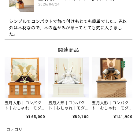
2026/04/24
シンプルでコンパクトで飾り付けもとても簡単でした。兜以
外は木材なので、木の温かみがあってとても気に入りまし
た。
関連商品
五月人形｜コンパクト｜おしゃれ｜モダン｜インテリア｜プレミアム｜こだわり｜木目込み｜おすすめ｜収納｜作家｜伝統工芸士《商品名》木目込みかぶと 博多織 夢筑紫【赤】【品番1656-2】柿沼東光作 芳精堂デザイン
2026/04/06
博多織がなんとも美しく、上品な兜です。 また、コンパク
トなサイズなので、毎年飾りたくなりそうです。 素敵な兜に
出会えて良かったです。
五月人形｜コンパク
五月人形｜コンパク
五月人形｜コンパク
ト｜おしゃれ｜モダ
ト｜おしゃれ｜モダ
ト｜おしゃれ｜モダ
ン｜インテリア｜プ
ン｜インテリア｜プ
ン｜インテリア｜プ
¥165,000
¥89,100
¥141,900
雛人形｜ひな人形｜初節句｜コンパクト｜おしゃれ｜モダン｜インテリア｜プレミアム｜こだわり｜おすすめ｜組み木デザイナー｜小黒三郎｜組み木｜木製ひな人形 KH422 つぼみびな三段飾り（普通垂幕/黄）
レミアム｜こだわり
レミアム｜こだわり
レミアム｜こだわり
2026/03/05
｜おすすめ｜収納｜
｜おすすめ｜収納｜
｜木目込み｜おすす
カテゴリ
《商品名》兜飾り
《商品コード》
め｜収納｜作家｜伝
10号純金箔押兜 竹
50608-0012 J-012
統工芸士 《商品