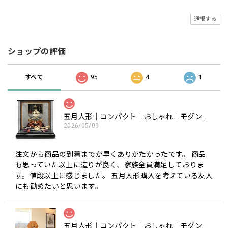
通報する
ショップの評価
すべて
95
4
1
五月人形｜コンパクト｜おしゃれ｜モダン｜インテリア｜プレミアム｜こだわり｜おすすめ《商品名》50900-0602-1 602 兜ケース飾り 8号 直江兼続公
2026/05/09
注文から商品の到着までが早くありがたかったです。 商品
も思っていた以上に造りが良く、家族全員満足しておりま
す。値段以上に感じました。 五月人形購入を考えている友人
にも勧めたいと思います。
五月人形｜コンパクト｜おしゃれ｜モダン｜インテリア｜プレミアム｜こだわり｜木目込み｜おすすめ｜収納｜作家｜伝統工芸士 《商品名》木目込みかぶと 宝輝(ほうき) 正絹西陣織 〔商品コード〕50600-1656-3〔品番1656-6A-FM3-35〕柿沼東光作 大沼敦デザイン 松屋限定モデル 柿沼東光 正規品