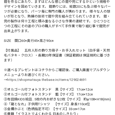
鎧を作るにあたり、まずはどんな感じの鎧や兜にするかという規格や
デザインを固めていきます。 鎧飾りには、総数20にも及ぶ様々なパー
ツが必要になり、パーツ毎に専門の職人が携わります。 様々な人の想
いが形となり、熟練の技術で鎧や兜を組み立てられていきます。 鎧・
兜の製作は何十工程と積み重なる小さな作業の連続です。 ひとつひと
つの工程にその道のプロの職人がすべて手作業で取り組む事で鎧兜が
出来上がります。
SIZE 間口60×奥行45×高さ90㎝
【付属品】 五月人形の飾り方冊子・お手入れセット（白手袋・天然
毛バタキ・クロス）・長期20年保証書（保証範囲は保証規約に基づき
ます）
※選べるプレゼントはコチラからご確認後、ご購入画面でプルダウン
メニューよりお選びください。
→
https://shopmatsuya.thebase.in/items/129024691
①オルゴール付フォトスタンド 黒【サイズ】 17㎝×12㎝
②オルゴール付フォトスタンド 藍【サイズ】 17㎝×12㎝
③有田焼KIDS絵皿…5枚の内お好きな2枚【サイズ】 約φ108×H18(mm)
④「龍となれ」子供用Tシャツ 【サイズ】身長110㎝位
➄金襴かぶと（色柄指定不可）【サイズ】33㎝×17㎝
⑥書籍「イラストでよくわかる 日本のしきたり」