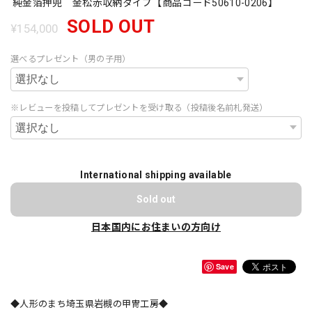
純金箔押兜 金松赤収納タイプ【商品コード50610-0206】
SOLD OUT
¥154,000
選べるプレゼント（男の子用）
※レビューを投稿してプレゼントを受け取る（投稿後名前札発送）
International shipping available
Sold out
日本国内にお住まいの方向け
Save
◆人形のまち埼玉県岩槻の甲冑工房◆