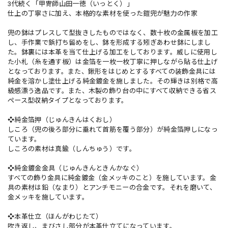
3代続く「甲冑師山田一徳（いっとく）」
仕上の丁寧さに加え、本格的な素材を使った鎧兜が魅力の作家
兜の鉢はプレスして型抜きしたものではなく、数十枚の金属板を加工
し、手作業で鋲打ち留めをし、鉢を形成する矧ぎあわせ鉢にしまし
た。鉢裏には本革を当て仕上げる加工をしております。威しに使用し
た小札（糸を通す板）は金箔を一枚一枚丁寧に押しながら貼る仕上げ
となっております。また、鍬形をはじめとするすべての装飾金具には
純金を溶かし塗仕上げる純金鍍金を施しました。その輝きは別格で高
級感漂う逸品です。また、木製の飾り台の中にすべて収納できる省ス
ペース型収納タイプとなっております。
❖純金箔押（じゅんきんはくおし）
しころ（兜の後ろ部分に垂れて首筋を覆う部分）が純金箔押しになっ
ています。
しころの素材は真鍮（しんちゅう）です。
❖純金鍍金金具（じゅんきんときんかなぐ）
すべての飾り金具に純金鍍金（金メッキのこと）を施しています。金
具の素材は鉛（なまり）とアンチモニーの合金です。それを磨いて、
金メッキを施しています。
❖本革仕立（ほんがわじたて）
吹き返し、まびさし部分が本革仕立てになっています。