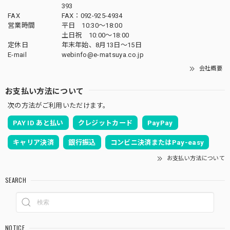
ます。素材にもこだわりを持って製作しており
393
ます。何かお気付きの点がござましたら、何な
FAX
FAX：092-925-4934
営業時間
平日 10:30～18:00
りとお申し付けください。どうぞ宜しくお願い
土日祝 10:00～18:00
申し上げます。
定休日
年末年始、8月13日〜15日
E-mail
webinfo@e-matsuya.co.jp
会社概要
五月人形｜コンパクト｜おしゃれ｜モダン｜インテリア｜プレミアム｜こだわり｜木目込み｜おすすめ｜作家｜伝統工芸士 《商品名》木目込みかぶと 清輝(せいき) 博多織 黒 〔商品コード〕50600-1673-3〔品番1673-2A-FM1-36〕柿沼東光作 大沼敦デザイン 松屋限定モデル 柿沼東光 正規品
お支払い方法について
2025/04/06
次の方法がご利用いただけます。
雛人形に続いて五月人形をお願いしました！ 立派で大満足
PAY ID あと払い
クレジットカード
PayPay
です。ありがとうございます！
キャリア決済
銀行振込
コンビニ決済またはPay-easy
お支払い方法について
いつも当店をご利用頂き、誠に有難うございま
す。伝統工芸士柿沼東作となります。こだわり
SEARCH
を持って製作しております。何かお気付きの点
がござましたら、何なりとお申し付けくださ
い。どうぞ宜しくお願い申し上げます。
NOTICE