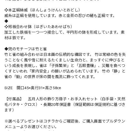
❖本正絹絲威（ほんしょうけんいとおどし）
威糸は正絹を使用しています。赤と金茶の忍びの緒も正絹です。
◆
❖矧板合わせ鉢（はぎいたあわせばち）
加工した鉄板を一つ一つ接合して、半円形の鉢を形成しています。素
材は鉄です。
◆兜のモチーフは竹と雀
竹と雀の組み合わせは日本画の伝統的な構図です。 竹は常緑の色を失
うことなく風や雪に耐えるたくましい生命力と、まっすぐに伸びると
いう成長を表現し、雀は「子孫繁栄」と「五穀豊穣」、災難を食べつ
くすといわれ「家内安全」の願いが込められています。 竹の「静」と
雀の「動」の世界が床の間を風流に飾ってくれます。
SIZE 間口45×奥行31×高さ58㎝
【付属品】 五月人形の飾り方冊子・お手入れセット（白手袋・天然
毛バタキ・クロス）・長期20年保証書（保証範囲は保証規約に基づき
ます）
※選べるプレゼントはコチラからご確認後、ご購入画面でプルダウン
メニューよりお選びください。