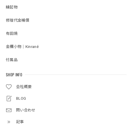
本格的な作りのままサイズをが小さくなっていてお顔にも品
縁起物
があってとても良かったです。 台座の屏風部分にはゴールド
のデザインが入っていてシンプルながらも華やかな印象で、
こちらの台座にしてよかったと思います。
修理代金補償
有田焼
雛人形｜コンパクト｜おしゃれ｜モダン｜インテリア｜プレミアム｜こだわり｜木目込み｜ひな人形｜おすすめ｜収納｜作家｜伝統工芸士《商品名》貴雛PARIS 宝想雛 正絹博多織 青桃 柿沼東光作 大沼敦デザイン 〔商品コード〕31000-0334-2 〔品番〕 334A-FM2-35 松屋限定モデル 柿沼東光正規品 正規取扱店
金襴小物｜Kinrané
2026/02/14
付属品
写真通りの素敵な雛人形が届き、大変満足しております。初
節句のお祝いをするのが楽しみです。
SHOP INFO
会社概要
五月人形｜コンパクト｜おしゃれ｜モダン｜インテリア｜プレミアム｜こだわり｜おすすめ《商品名》兜ケース飾りアクリル 竜宝G4-6 50900-0789 255-789
BLOG
2025/05/02
問い合わせ
梱包もしっかりして頂いて大変良かったです。 飾り付けし
たところ、子供たちが興味を持って触っていますが、アクリ
記事
ル板のおかげで壊される事も怪我をさせる事もなく安心して