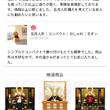
も思っていた以上に造りが良く、家族全員満足しておりま
す。値段以上に感じました。 五月人形購入を考えている友人
にも勧めたいと思います。
五月人形｜コンパクト｜おしゃれ｜モダン｜インテリア｜プレミアム｜こだわり｜木目込み｜おすすめ｜収納｜作家｜伝統工芸士 《商品名》木目込みかぶと 宝輝(ほうき) 正絹西陣織 〔商品コード〕50600-1656-3〔品番1656-6A-FM3-35〕柿沼東光作 大沼敦デザイン 松屋限定モデル 柿沼東光 正規品
2026/04/24
シンプルでコンパクトで飾り付けもとても簡単でした。兜以
外は木材なので、木の温かみがあってとても気に入りまし
た。
関連商品
五月人形｜コンパクト｜おしゃれ｜モダン｜インテリア｜プレミアム｜こだわり｜木目込み｜おすすめ｜収納｜作家｜伝統工芸士《商品名》木目込みかぶと 博多織 夢筑紫【赤】【品番1656-2】柿沼東光作 芳精堂デザイン
2026/04/06
博多織がなんとも美しく、上品な兜です。 また、コンパク
トなサイズなので、毎年飾りたくなりそうです。 素敵な兜に