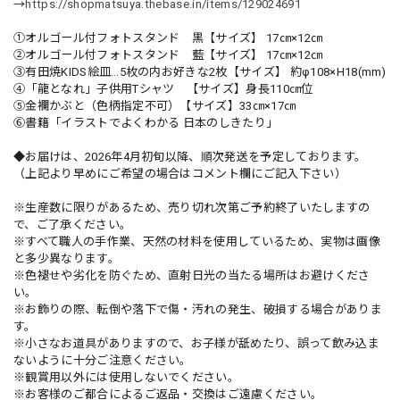
→
https://shopmatsuya.thebase.in/items/129024691
①オルゴール付フォトスタンド 黒【サイズ】 17㎝×12㎝
②オルゴール付フォトスタンド 藍【サイズ】 17㎝×12㎝
③有田焼KIDS絵皿…5枚の内お好きな2枚【サイズ】 約φ108×H18(mm)
④「龍となれ」子供用Tシャツ 【サイズ】身長110㎝位
➄金襴かぶと（色柄指定不可）【サイズ】33㎝×17㎝
⑥書籍「イラストでよくわかる 日本のしきたり」
◆お届けは、2026年4月初旬以降、順次発送を予定しております。
（上記より早めにご希望の場合はコメント欄にご記入下さい）
※生産数に限りがあるため、売り切れ次第ご予約終了いたしますの
で、ご了承ください。
※すべて職人の手作業、天然の材料を使用しているため、実物は画像
と多少異なります。
※色褪せや劣化を防ぐため、直射日光の当たる場所はお避けくださ
い。
※お飾りの際、転倒や落下で傷・汚れの発生、破損する場合がありま
す。
※小さなお道具がありますので、お子様が舐めたり、誤って飲み込ま
ないように十分ご注意ください。
※観賞用以外には使用しないでください。
※お客様のご都合によるご返品・交換はご遠慮ください。