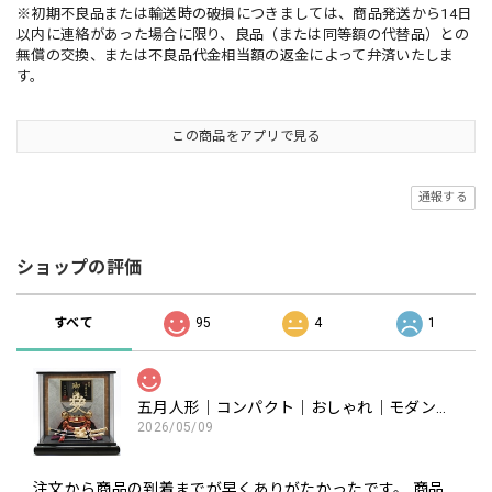
※初期不良品または輸送時の破損につきましては、商品発送から14日
以内に連絡があった場合に限り、良品（または同等額の代替品）との
無償の交換、または不良品代金相当額の返金によって弁済いたしま
す。
この商品をアプリで見る
通報する
ショップの評価
すべて
95
4
1
五月人形｜コンパクト｜おしゃれ｜モダン｜インテリア｜プレミアム｜こだわり｜おすすめ《商品名》50900-0602-1 602 兜ケース飾り 8号 直江兼続公
2026/05/09
注文から商品の到着までが早くありがたかったです。 商品