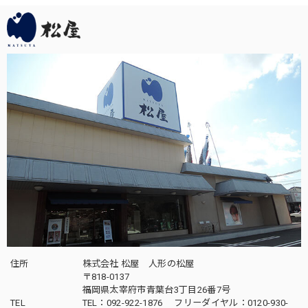
います。
この度は当店をご利用頂き、誠に有難うござい
ます。素敵なお節句をお迎えください。何かお
気付きの点がござましたら、何なりとお申し付
けください。どうぞ宜しくお願い申し上げま
す。
五月人形｜コンパクト｜おしゃれ｜モダン｜インテリア｜プレミアム｜こだわり｜おすすめ《商品名》兜ケース飾り 5号伊達 木目ブラウン 50900-9400 59400
2025/04/16
飾りたい場所にぴったりのサイズでとても素敵な五月人形が
届きました。子供も興味津々でとても嬉しいです。配送も丁
寧に梱包されてあったので安心できました。ありがとうござ
いました。
住所
株式会社 松屋 人形の松屋
〒818-0137
福岡県太宰府市青葉台3丁目26番7号
この度は当店をご利用頂き、誠に有難うござい
TEL
TEL：092-922-1876 フリーダイヤル：0120-930-