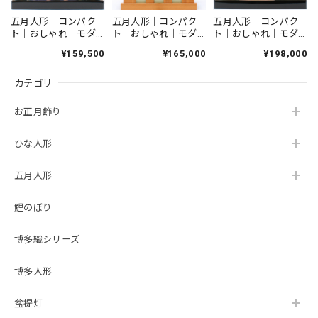
出会えて良かったです。
五月人形｜コンパク
五月人形｜コンパク
五月人形｜コンパク
ト｜おしゃれ｜モダ
ト｜おしゃれ｜モダ
ト｜おしゃれ｜モダ
ン｜インテリア｜プ
ン｜インテリア｜プ
ン｜インテリア｜プ
¥159,500
¥165,000
¥198,000
雛人形｜ひな人形｜初節句｜コンパクト｜おしゃれ｜モダン｜インテリア｜プレミアム｜こだわり｜おすすめ｜組み木デザイナー｜小黒三郎｜組み木｜木製ひな人形 KH422 つぼみびな三段飾り（普通垂幕/黄）
レミアム｜こだわり
レミアム｜こだわり
レミアム｜こだわり
2026/03/05
｜おすすめ｜《商品
｜おすすめ｜収納｜
｜おすすめ｜収納｜
カテゴリ
名》兜飾り 8号純金
《商品名》兜飾り
《商品名》兜飾り
箔消 金茶 長鍬
10号純金箔押兜 竹
10号純金箔押兜 赤
上巻【商品コード
雀 緑糸 大鍬 収
糸上巻 龍頭付長
つぼみ雛をさがしていました。 どこも売り切れの中、在庫
お正月飾り
50808-8510-1
納タイプ【商品コー
鍬 総金具【商品コ
がありすぐに発送して頂き助かりました。 とてもかわいら
52200-5412 52200-
ド50810-0111 10号
ード50810-0560
しく、娘もとても気に入っています。
0030】
純金箔押兜 竹雀
KAI10560 10号純金
ひな人形
緑糸 大鍬 52215-
箔押兜 赤糸上巻
2214 5-22-14 台屛
龍頭付長鍬 総金
五月人形
風セット 収納ハニ
具 52000-0031
ーB 寄木細工
9BYN 10号櫃 黒
雛人形｜ひな人形｜初節句｜コンパクト｜おしゃれ｜モダン｜インテリア｜プレミアム｜こだわり｜おすすめ｜作家｜〔商品コード〕32200-8004〔品番〕MAT8004 小芥子親王 TR-6005 黄×ピンク <商品コード>33315-2610 <品番>3-26-10 台屛風セット 白松45㎝ モカ平台
52410-0101 弓太刀
紗 金具付 52200-
2026/02/21
鯉のぼり
10号清流】
5415 YG54-15 台
屛風弓太刀セット
ネットの写真を見て購入しましたが、実際に届いてみて想像
箔押15号】
博多織シリーズ
以上に良かったです。お顔やお着物が上品で、台座のベージ
ュ系の色味が部屋の雰囲気に合っていて、見るたび幸せな気
博多人形
持ちになります。 コンパクトなお飾りを探していると人形
の着物に対して顔が大きくアンバランスなものが多いと感じ
盆提灯
ていたのですが、松屋さんの雛人形はそういったこともなく