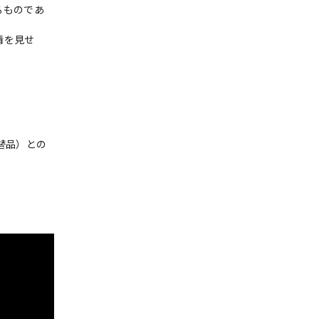
るものであ
情を見せ
替品）との