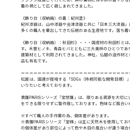
着の柄として広く親しまれてきました。
《飾り台（収納箱）の蓋：紀州塗》
紀州漆器は、山中漆器や会津漆器と共に「日本三大漆器」
多くの職人を輩出してきた伝統のある生産地です。落ち着
《飾り台（収納箱）：秋田杉》・・・国産材の秋田杉とは
す。木曽ヒノキ、青森ヒバとともに三大美林のひとつであり
建築材として利用されてきました。神社、仏閣の造作材と
品も有名です。
＝＝＝＝＝＝＝＝＝＝＝＝＝＝＝＝＝＝＝＝＝＝＝＝＝＝
松屋は、国連が提唱する「SDGs（持続可能な開発目標
いりたいと考えております。
貴雛PARISシリーズ「宝想雛」は、限りある資源を大切
をできる限りせずに製作致しております。色味など風合い
※すべて職人の手作業の為、個体差があります。
※貴雛PARISシリーズ「宝輝」は主に天然木を使用して
の個体差があり部位によって色や木目の風合いが違う場合