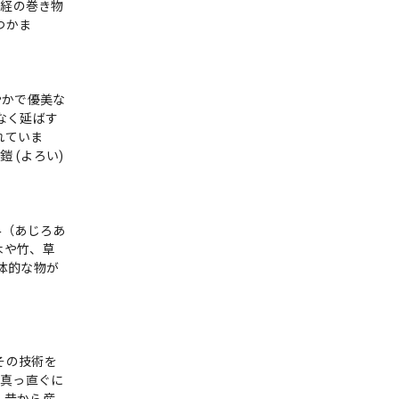
お経の巻き物
つかま
やかで優美な
なく延ばす
れていま
 (よろい)
み（あじろあ
木や竹、草
体的な物が
その技術を
、真っ直ぐに
、昔から産