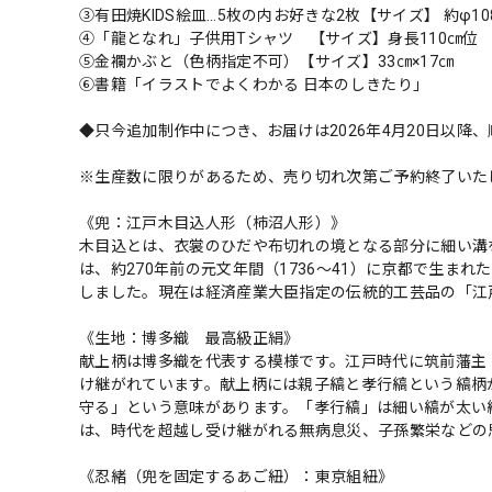
③有田焼KIDS絵皿…5枚の内お好きな2枚【サイズ】 約φ108×
④「龍となれ」子供用Tシャツ 【サイズ】身長110㎝位
➄金襴かぶと（色柄指定不可）【サイズ】33㎝×17㎝
⑥書籍「イラストでよくわかる 日本のしきたり」
◆只今追加制作中につき、お届けは2026年4月20日以降
※生産数に限りがあるため、売り切れ次第ご予約終了いた
《兜：江戸木目込人形（柿沼人形）》
木目込とは、衣裳のひだや布切れの境となる部分に細い溝
は、約270年前の元文年間（1736～41）に京都で生
しました。現在は経済産業大臣指定の伝統的工芸品の「江
《生地：博多織 最高級正絹》
献上柄は博多織を代表する模様です。江戸時代に筑前藩主・
け継がれています。献上柄には親子縞と孝行縞という縞柄
守る」という意味があります。「孝行縞」は細い縞が太い
は、時代を超越し受け継がれる無病息災、子孫繁栄などの
《忍緒（兜を固定するあご紐）：東京組紐》