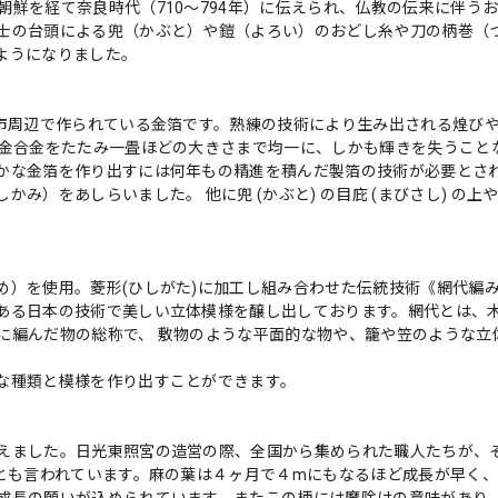
鮮を経て奈良時代（710～794年）に伝えられ、仏教の伝来に伴う
士の台頭による兜（かぶと）や鎧（よろい）のおどし糸や刀の柄巻（
ようになりました。
沢市周辺で作られている金箔です。熟練の技術により生み出される煌び
な金合金をたたみ一畳ほどの大きさまで均一に、しかも輝きを失うこと
かな金箔を作り出すには何年もの精進を積んだ製箔の技術が必要とさ
）をあしらいました。 他に兜 (かぶと) の目庇 (まびさし) の上や鎧
め）を使用。菱形(ひしがた)に加工し組み合わせた伝統技術《網代編
ある日本の技術で美しい立体模様を醸し出しております。網代とは、
に編んだ物の総称で、 敷物のような平面的な物や、籠や笠のような立
な種類と模様を作り出すことができます。
えました。日光東照宮の造営の際、全国から集められた職人たちが、
りとも言われています。麻の葉は４ヶ月で４mにもなるほど成長が早く
成長の願いが込められています。またこの柄には魔除けの意味があり