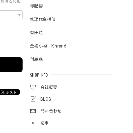
投稿後名前札
縁起物
修理代金補償
有田焼
金襴小物｜Kinrané
e
付属品
SHOP INFO
会社概要
BLOG
問い合わせ
記事