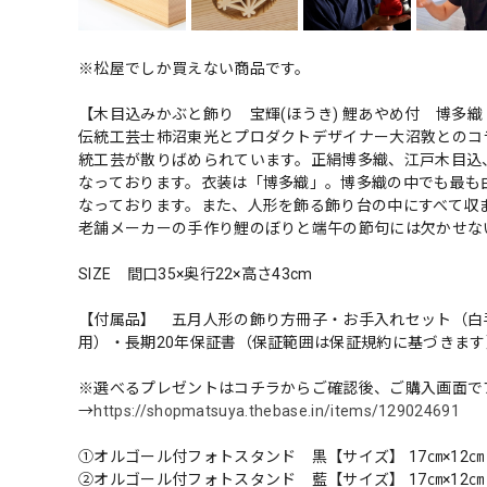
※松屋でしか買えない商品です。
【木目込みかぶと飾り 宝輝(ほうき) 鯉あやめ付 博多織【品
伝統工芸士柿沼東光とプロダクトデザイナー大沼敦とのコ
統工芸が散りばめられています。正絹博多織、江戸木目込
なっております。衣装は「博多織」。博多織の中でも最も
なっております。また、人形を飾る飾り台の中にすべて収
老舗メーカーの手作り鯉のぼりと端午の節句には欠かせな
SIZE 間口35×奥行22×高さ43cm
【付属品】 五月人形の飾り方冊子・お手入れセット（白
用）・長期20年保証書（保証範囲は保証規約に基づきます
※選べるプレゼントはコチラからご確認後、ご購入画面で
→
https://shopmatsuya.thebase.in/items/129024691
①オルゴール付フォトスタンド 黒【サイズ】 17㎝×12㎝
②オルゴール付フォトスタンド 藍【サイズ】 17㎝×12㎝