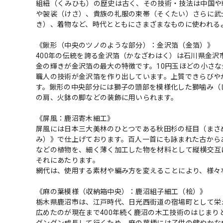
組紐（くみひも）の歴史は古く、その技術・技法は中国や朝
や袈裟（けさ）、貴族の礼服の束帯（そくたい）さらに武
き）、着物など、時代とともにさまざまなものに使われる
《鍬形（中央のツノのような部分）：金沢箔（金箔）》
400年の伝統を誇る金沢箔（かなざわはく）は石川県金
金の輝きが金沢箔の最大の特徴です。10円玉ほどの小さ
職人の技術が金沢箔を作り出しています。上質できらびや
す。鍬形の中央部分には獅子の頭部を模様化した獅噛み（しかみ
の肩、火鉢の脚などの装飾に用いられます。
《屏風：鹿沼寄木細工》
屏風には日本三大美林のひとつである秋田杉の柾目（まさ
み）》で仕上げております。百人一首にも詠まれた古から
などの植物を、細く薄く加工した物を材料として縦横交互
それにあたります。
網代は、使用する素材や編み方を変えることにより、様々
《麻の葉模様（収納箱中央）：鹿沼組子細工（桧）》
栃木県鹿沼市は、江戸時代、日光西街道の宿場町として栄
広めたのが現在まで400年続く鹿沼の木工技術のはじま
グングン成長して行くため、麻の葉柄には子供の健やかな