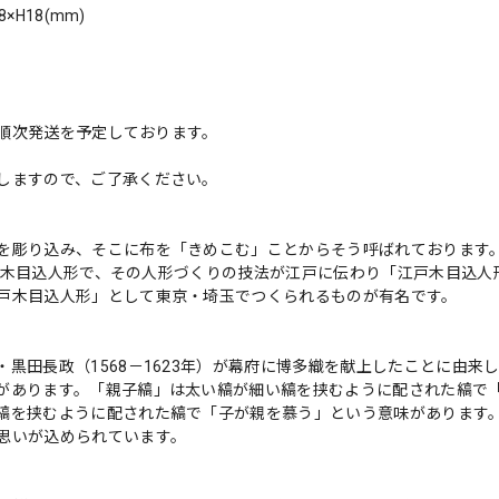
H18(mm)
、順次発送を予定しております。
しますので、ご了承ください。
を彫り込み、そこに布を「きめこむ」ことからそう呼ばれております
まれた木目込人形で、その人形づくりの技法が江戸に伝わり「江戸木目込人
戸木目込人形」として東京・埼玉でつくられるものが有名です。
黒田長政（1568－1623年）が幕府に博多織を献上したことに由来
があります。「親子縞」は太い縞が細い縞を挟むように配された縞で
縞を挟むように配された縞で「子が親を慕う」という意味があります
思いが込められています。