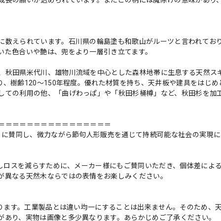
に数えられています。石川県の輪島塗も和歌山がルーツと言われてお
いた色合いや艶は、兜をより一層引き立てます。
、秋田県米代川、雄物川流域を中心とした森林地帯に生息する天然ス
、樹齢120〜150年程度。優れた材質を持ち、天井板や建具をはじめ
しての利用の他、「曲げわっぱ」や「秋田杉桶樽」など、秋田杉を加
＝＝＝＝＝＝＝＝＝＝＝＝＝＝＝＝
）」に賛同し、微力ながら節句人形販売を通じて持続可能な社会の実現に
にしロスを減らすために、メーカー様にもご賛同いただき、個体差によ
が異なる天然木ならではの表情をお楽しみください。
おります。工業製品とは違い均一にすることは出来ません。そのため、
があり、実物は画像と多少異なります。あらかじめご了承ください。