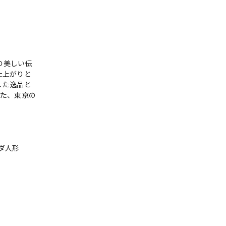
の美しい伝
仕上がりと
した逸品と
また、東京の
ダ人形