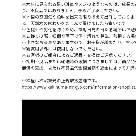
※木材に見られる黒い斑点やスジのようなものは、成長の
り、不良品ではありません。予めご了承ください。
※木目の雰囲気や色味を出来る限り揃えて出荷しておりま
る、天然木の味わいを楽しんで頂けましたら幸いです。
※色褪せや劣化を防ぐため、直射日光の当たる場所はお避
※お飾りの際、転倒や落下で傷・汚れの発生、破損する場
※小さなお道具がありますので、お子様が舐めたり、誤っ
※観賞用以外には使用しないでください。
※お客様のご都合によるご返品・交換はご遠慮ください。
※初期不良品または輸送時の破損につきましては、商品発
無償の交換、または不良品代金相当額の返金によって弁済
※松屋は柿沼東光の正規取扱店舗です。
https://www.kakinuma-ningyo.com/information/shoplist