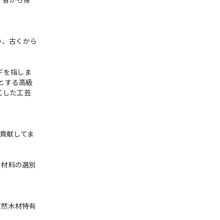
り、古くから
ギを指しま
とする高級
工した工芸
貢献してま
る材料の選別
天然木材特有