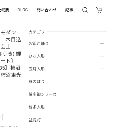
社概要
BLOG
問い合わせ
記事
カテゴリ
｜モダン｜
り｜木目込
お正月飾り
工芸士
うき) 鯉
ひな人形
コード〕
1-35】柿沼
五月人形
 柿沼東光
鯉のぼり
博多織シリーズ
博多人形
盆提灯