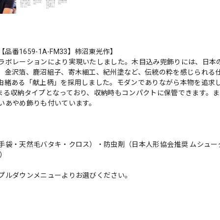
番1659-1A-FM33】柿沼東光作】
ラボレーションにより実現いたしました。木目込み兜飾りには、日本
、金沢箔、鹿沼組子、寄木細工、紀州塗など、伝統の粋を感じられる
由緒ある「献上柄」を採用しました。モダンでありながら本物を追求
まる収納タイプとなっており、収納時もコンパクトに保管できます。
いあやめ飾りも付いています。
手袋・天然毛バタキ・クロス）・防虫剤（日本人形協会推奨 ムシュー
）
プルダウンメニューよりお選びください。