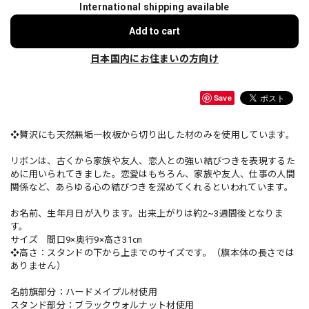
International shipping available
Add to cart
日本国内にお住まいの方向け
Save
❖贅沢にも天然無垢一枚板から切り出した材のみを使用しています。
リボンは、古くから家族や友人、恋人との強い結びつきを表現するた
めに用いられてきました。恋愛はもちろん、家族や友人、仕事の人間
関係など、あらゆる心の結びつきを深めてくれるといわれています。
お名前、生年月日が入ります。出来上がりは約2~3週間後となりま
す。
サイズ 間口9×奥行9×高さ31㎝
❖高さ：スタンドの下から上までのサイズです。（旗本体の長さでは
ありません）
名前旗部分：ハードメイプル材使用
スタンド部分：ブラックウォルナット材使用