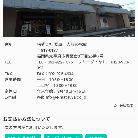
五月人形｜コンパクト｜おしゃれ｜モダン｜インテリア｜プレミアム｜こだわり｜おすすめ《商品名》兜ケース飾り 5号伊達 木目ブラウン 50900-9400 59400
2025/04/16
飾りたい場所にぴったりのサイズでとても素敵な五月人形が
届きました。子供も興味津々でとても嬉しいです。配送も丁
寧に梱包されてあったので安心できました。ありがとうござ
いました。
住所
株式会社 松屋 人形の松屋
〒818-0137
福岡県太宰府市青葉台3丁目26番7号
この度は当店をご利用頂き、誠に有難うござい
TEL
TEL：092-922-1876 フリーダイヤル：0120-930-
ます。素材にもこだわりを持って製作しており
393
ます。何かお気付きの点がござましたら、何な
FAX
FAX：092-925-4934
営業時間
平日 10:30～18:00
りとお申し付けください。どうぞ宜しくお願い
土日祝 10:00～18:00
申し上げます。
定休日
年末年始、8月13日〜15日
E-mail
webinfo@e-matsuya.co.jp
会社概要
五月人形｜コンパクト｜おしゃれ｜モダン｜インテリア｜プレミアム｜こだわり｜木目込み｜おすすめ｜作家｜伝統工芸士 《商品名》木目込みかぶと 清輝(せいき) 博多織 黒 〔商品コード〕50600-1673-3〔品番1673-2A-FM1-36〕柿沼東光作 大沼敦デザイン 松屋限定モデル 柿沼東光 正規品
お支払い方法について
2025/04/06
次の方法がご利用いただけます。
雛人形に続いて五月人形をお願いしました！ 立派で大満足