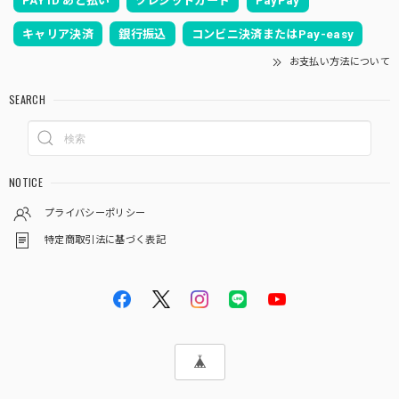
PAY ID あと払い
クレジットカード
PayPay
です。ありがとうございます！
キャリア決済
銀行振込
コンビニ決済またはPay-easy
お支払い方法について
いつも当店をご利用頂き、誠に有難うございま
す。伝統工芸士柿沼東作となります。こだわり
SEARCH
を持って製作しております。何かお気付きの点
がござましたら、何なりとお申し付けくださ
い。どうぞ宜しくお願い申し上げます。
NOTICE
プライバシーポリシー
五月人形｜コンパクト｜おしゃれ｜モダン｜インテリア｜プレミアム｜こだわり｜木目込み｜おすすめ｜収納｜作家｜伝統工芸士 《商品名》木目込みかぶと 宝輝(ほうき) 正絹博多織 青 〔商品コード〕50600-1656-2〔品番1656-6A-FM2-35〕柿沼東光作 大沼敦デザイン 松屋限定モデル 柿沼東光 正規品
特定商取引法に基づく表記
2025/04/03
娘の節句のときに同じシリーズのお雛様を購入し、家族みん
なとても気に入っており毎年飾るのを楽しみにしているの
で、今回息子の初節句を迎えるにあたり迷いなく購入しまし
た。 マンション住まいなのでコンパクトに収納できて、か
つカジュアルすぎない所が有り難いです。 夫が福岡出身なの
で博多織を使用されていることにもご縁を感じており、これ