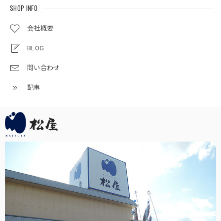
節句のお祝いをするのが楽しみです。
SHOP INFO
会社概要
五月人形｜コンパクト｜おしゃれ｜モダン｜インテリア｜プレミアム｜こだわり｜おすすめ《商品名》兜ケース飾りアクリル 竜宝G4-6 50900-0789 255-789
BLOG
2025/05/02
問い合わせ
梱包もしっかりして頂いて大変良かったです。 飾り付けし
たところ、子供たちが興味を持って触っていますが、アクリ
記事
ル板のおかげで壊される事も怪我をさせる事もなく安心して
います。
この度は当店をご利用頂き、誠に有難うござい
ます。素敵なお節句をお迎えください。何かお
気付きの点がござましたら、何なりとお申し付
けください。どうぞ宜しくお願い申し上げま
す。