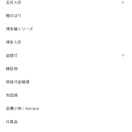
五月人形
雛人形｜ひな人形｜初節句｜コンパクト｜おしゃれ｜モダン｜インテリア｜プレミアム｜こだわり｜おすすめ｜作家｜〔商品コード〕32200-8004〔品番〕MAT8004 小芥子親王 TR-6005 黄×ピンク <商品コード>33315-2610 <品番>3-26-10 台屛風セット 白松45㎝ モカ平台
2026/02/21
鯉のぼり
ネットの写真を見て購入しましたが、実際に届いてみて想像
博多織シリーズ
以上に良かったです。お顔やお着物が上品で、台座のベージ
ュ系の色味が部屋の雰囲気に合っていて、見るたび幸せな気
博多人形
持ちになります。 コンパクトなお飾りを探していると人形
の着物に対して顔が大きくアンバランスなものが多いと感じ
盆提灯
ていたのですが、松屋さんの雛人形はそういったこともなく
本格的な作りのままサイズをが小さくなっていてお顔にも品
縁起物
があってとても良かったです。 台座の屏風部分にはゴールド
のデザインが入っていてシンプルながらも華やかな印象で、
こちらの台座にしてよかったと思います。
修理代金補償
有田焼
雛人形｜コンパクト｜おしゃれ｜モダン｜インテリア｜プレミアム｜こだわり｜木目込み｜ひな人形｜おすすめ｜収納｜作家｜伝統工芸士《商品名》貴雛PARIS 宝想雛 正絹博多織 青桃 柿沼東光作 大沼敦デザイン 〔商品コード〕31000-0334-2 〔品番〕 334A-FM2-35 松屋限定モデル 柿沼東光正規品 正規取扱店
金襴小物｜Kinrané
2026/02/14
付属品
写真通りの素敵な雛人形が届き、大変満足しております。初