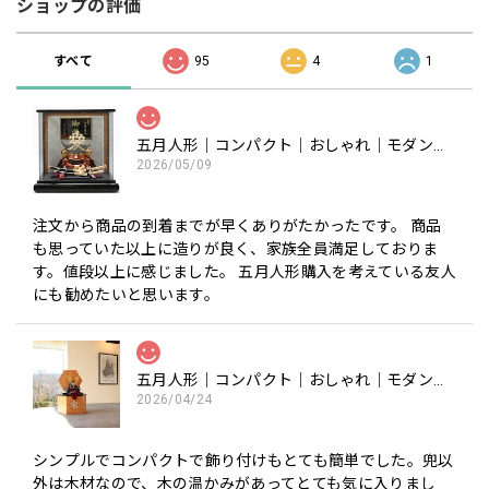
ショップの評価
すべて
95
4
1
五月人形｜コンパクト｜おしゃれ｜モダン｜インテリア｜プレミアム｜こだわり｜おすすめ《商品名》50900-0602-1 602 兜ケース飾り 8号 直江兼続公
2026/05/09
注文から商品の到着までが早くありがたかったです。 商品
も思っていた以上に造りが良く、家族全員満足しておりま
す。値段以上に感じました。 五月人形購入を考えている友人
にも勧めたいと思います。
五月人形｜コンパクト｜おしゃれ｜モダン｜インテリア｜プレミアム｜こだわり｜木目込み｜おすすめ｜収納｜作家｜伝統工芸士 《商品名》木目込みかぶと 宝輝(ほうき) 正絹西陣織 〔商品コード〕50600-1656-3〔品番1656-6A-FM3-35〕柿沼東光作 大沼敦デザイン 松屋限定モデル 柿沼東光 正規品
2026/04/24
シンプルでコンパクトで飾り付けもとても簡単でした。兜以
外は木材なので、木の温かみがあってとても気に入りまし