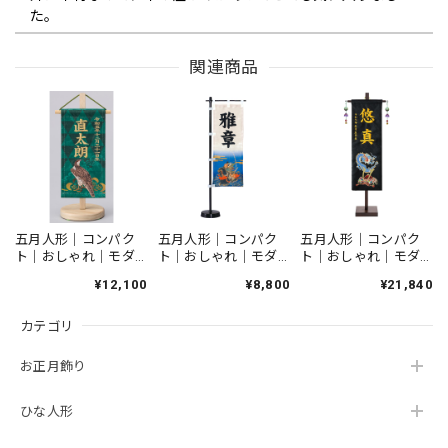
た。
関連商品
五月人形｜コンパクト｜おしゃれ｜モダン｜インテリア｜プレミアム｜こだわり｜木目込み｜おすすめ｜収納｜作家｜伝統工芸士《商品名》木目込みかぶと 博多織 夢筑紫【赤】【品番1656-2】柿沼東光作 芳精堂デザイン
2026/04/06
博多織がなんとも美しく、上品な兜です。 また、コンパク
トなサイズなので、毎年飾りたくなりそうです。 素敵な兜に
出会えて良かったです。
五月人形｜コンパク
五月人形｜コンパク
五月人形｜コンパク
ト｜おしゃれ｜モダ
ト｜おしゃれ｜モダ
ト｜おしゃれ｜モダ
ン｜インテリア｜プ
ン｜インテリア｜プ
ン｜インテリア｜プ
¥12,100
¥8,800
¥21,840
雛人形｜ひな人形｜初節句｜コンパクト｜おしゃれ｜モダン｜インテリア｜プレミアム｜こだわり｜おすすめ｜組み木デザイナー｜小黒三郎｜組み木｜木製ひな人形 KH422 つぼみびな三段飾り（普通垂幕/黄）
レミアム｜こだわり
レミアム｜こだわり
レミアム｜こだわり
2026/03/05
｜おすすめ｜名前旗
｜おすすめ｜名前旗
｜おすすめ｜名前旗
カテゴリ
｜《商品名》名前
｜《商品名》卓上の
｜《商品名》名前
旗 ちりめん 鷹
ぼり ミニスタン
旗 刺繍 青龍兜
豆〔商品コード〕
ド 破魔弓
仲【商品コード
つぼみ雛をさがしていました。 どこも売り切れの中、在庫
お正月飾り
YZMFTAB
152-984】
がありすぐに発送して頂き助かりました。 とてもかわいら
しく、娘もとても気に入っています。
ひな人形