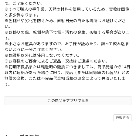
で、ご了承ください。
※すべて職人の手作業、天然の材料を使用しているため、実物は画像
と多少異なります。
※色褪せや劣化を防ぐため、直射日光の当たる場所はお避けくださ
い。
※お飾りの際、転倒や落下で傷・汚れの発生、破損する場合がありま
す。
※小さなお道具がありますので、お子様が舐めたり、誤って飲み込ま
ないように十分ご注意ください。
※観賞用以外には使用しないでください。
※お客様のご都合によるご返品・交換はご遠慮ください。
※初期不良品または輸送時の破損につきましては、商品発送から14日
以内に連絡があった場合に限り、良品（または同等額の代替品）との
無償の交換、または不良品代金相当額の返金によって弁済いたしま
す。
この商品をアプリで見る
通報する