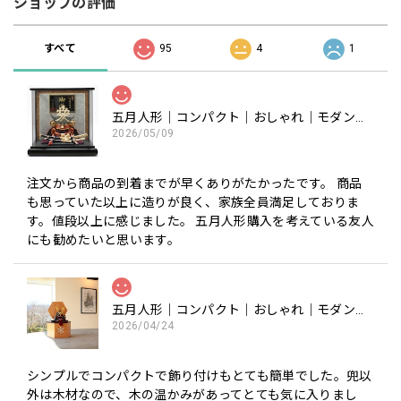
ショップの評価
すべて
95
4
1
五月人形｜コンパクト｜おしゃれ｜モダン｜インテリア｜プレミアム｜こだわり｜おすすめ《商品名》50900-0602-1 602 兜ケース飾り 8号 直江兼続公
2026/05/09
注文から商品の到着までが早くありがたかったです。 商品
も思っていた以上に造りが良く、家族全員満足しておりま
す。値段以上に感じました。 五月人形購入を考えている友人
にも勧めたいと思います。
五月人形｜コンパクト｜おしゃれ｜モダン｜インテリア｜プレミアム｜こだわり｜木目込み｜おすすめ｜収納｜作家｜伝統工芸士 《商品名》木目込みかぶと 宝輝(ほうき) 正絹西陣織 〔商品コード〕50600-1656-3〔品番1656-6A-FM3-35〕柿沼東光作 大沼敦デザイン 松屋限定モデル 柿沼東光 正規品
2026/04/24
シンプルでコンパクトで飾り付けもとても簡単でした。兜以
外は木材なので、木の温かみがあってとても気に入りまし