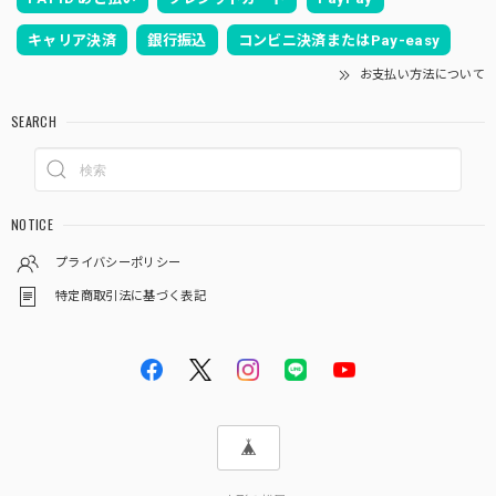
です。ありがとうございます！
キャリア決済
銀行振込
コンビニ決済またはPay-easy
お支払い方法について
いつも当店をご利用頂き、誠に有難うございま
す。伝統工芸士柿沼東作となります。こだわり
SEARCH
を持って製作しております。何かお気付きの点
がござましたら、何なりとお申し付けくださ
い。どうぞ宜しくお願い申し上げます。
NOTICE
プライバシーポリシー
五月人形｜コンパクト｜おしゃれ｜モダン｜インテリア｜プレミアム｜こだわり｜木目込み｜おすすめ｜収納｜作家｜伝統工芸士 《商品名》木目込みかぶと 宝輝(ほうき) 正絹博多織 青 〔商品コード〕50600-1656-2〔品番1656-6A-FM2-35〕柿沼東光作 大沼敦デザイン 松屋限定モデル 柿沼東光 正規品
特定商取引法に基づく表記
2025/04/03
娘の節句のときに同じシリーズのお雛様を購入し、家族みん
なとても気に入っており毎年飾るのを楽しみにしているの
で、今回息子の初節句を迎えるにあたり迷いなく購入しまし
た。 マンション住まいなのでコンパクトに収納できて、か
つカジュアルすぎない所が有り難いです。 夫が福岡出身なの
で博多織を使用されていることにもご縁を感じており、これ