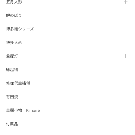
五月人形
雛人形｜ひな人形｜初節句｜コンパクト｜おしゃれ｜モダン｜インテリア｜プレミアム｜こだわり｜おすすめ｜作家｜〔商品コード〕32200-8004〔品番〕MAT8004 小芥子親王 TR-6005 黄×ピンク <商品コード>33315-2610 <品番>3-26-10 台屛風セット 白松45㎝ モカ平台
2026/02/21
鯉のぼり
ネットの写真を見て購入しましたが、実際に届いてみて想像
博多織シリーズ
以上に良かったです。お顔やお着物が上品で、台座のベージ
ュ系の色味が部屋の雰囲気に合っていて、見るたび幸せな気
博多人形
持ちになります。 コンパクトなお飾りを探していると人形
の着物に対して顔が大きくアンバランスなものが多いと感じ
盆提灯
ていたのですが、松屋さんの雛人形はそういったこともなく
本格的な作りのままサイズをが小さくなっていてお顔にも品
縁起物
があってとても良かったです。 台座の屏風部分にはゴールド
のデザインが入っていてシンプルながらも華やかな印象で、
こちらの台座にしてよかったと思います。
修理代金補償
有田焼
雛人形｜コンパクト｜おしゃれ｜モダン｜インテリア｜プレミアム｜こだわり｜木目込み｜ひな人形｜おすすめ｜収納｜作家｜伝統工芸士《商品名》貴雛PARIS 宝想雛 正絹博多織 青桃 柿沼東光作 大沼敦デザイン 〔商品コード〕31000-0334-2 〔品番〕 334A-FM2-35 松屋限定モデル 柿沼東光正規品 正規取扱店
金襴小物｜Kinrané
2026/02/14
付属品
写真通りの素敵な雛人形が届き、大変満足しております。初