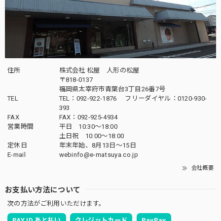
五月人形｜コンパクト｜おしゃれ｜モダン｜インテリア｜プレミアム｜こだわり｜おすすめ《商品名》兜ケース飾り 5号伊達 木目ブラウン 50900-9400 59400
2025/04/16
飾りたい場所にぴったりのサイズでとても素敵な五月人形が
届きました。子供も興味津々でとても嬉しいです。配送も丁
寧に梱包されてあったので安心できました。ありがとうござ
いました。
住所
株式会社 松屋 人形の松屋
〒818-0137
福岡県太宰府市青葉台3丁目26番7号
この度は当店をご利用頂き、誠に有難うござい
TEL
TEL：092-922-1876 フリーダイヤル：0120-930-
ます。素材にもこだわりを持って製作しており
393
ます。何かお気付きの点がござましたら、何な
FAX
FAX：092-925-4934
営業時間
平日 10:30～18:00
りとお申し付けください。どうぞ宜しくお願い
土日祝 10:00～18:00
申し上げます。
定休日
年末年始、8月13日〜15日
E-mail
webinfo@e-matsuya.co.jp
会社概要
五月人形｜コンパクト｜おしゃれ｜モダン｜インテリア｜プレミアム｜こだわり｜木目込み｜おすすめ｜作家｜伝統工芸士 《商品名》木目込みかぶと 清輝(せいき) 博多織 黒 〔商品コード〕50600-1673-3〔品番1673-2A-FM1-36〕柿沼東光作 大沼敦デザイン 松屋限定モデル 柿沼東光 正規品
お支払い方法について
2025/04/06
次の方法がご利用いただけます。
雛人形に続いて五月人形をお願いしました！ 立派で大満足
PAY ID あと払い
クレジットカード
PayPay