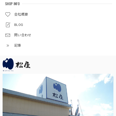
節句のお祝いをするのが楽しみです。
SHOP INFO
会社概要
五月人形｜コンパクト｜おしゃれ｜モダン｜インテリア｜プレミアム｜こだわり｜おすすめ《商品名》兜ケース飾りアクリル 竜宝G4-6 50900-0789 255-789
BLOG
2025/05/02
問い合わせ
梱包もしっかりして頂いて大変良かったです。 飾り付けし
たところ、子供たちが興味を持って触っていますが、アクリ
記事
ル板のおかげで壊される事も怪我をさせる事もなく安心して
います。
この度は当店をご利用頂き、誠に有難うござい
ます。素敵なお節句をお迎えください。何かお
気付きの点がござましたら、何なりとお申し付
けください。どうぞ宜しくお願い申し上げま
す。