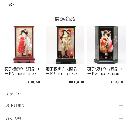
た。
関連商品
五月人形｜コンパクト｜おしゃれ｜モダン｜インテリア｜プレミアム｜こだわり｜木目込み｜おすすめ｜収納｜作家｜伝統工芸士《商品名》木目込みかぶと 博多織 夢筑紫【赤】【品番1656-2】柿沼東光作 芳精堂デザイン
2026/04/06
博多織がなんとも美しく、上品な兜です。 また、コンパク
トなサイズなので、毎年飾りたくなりそうです。 素敵な兜に
出会えて良かったです。
羽子板飾り《商品コ
羽子板飾り《商品コ
羽子板飾り《商品コ
ード》10310-0135
ード》10313-0526
ード》10315-0030
立体振袖 刺繍
羽子板 漆板 袋
立体振袖 刺繍 有
¥38,500
¥81,400
¥69,300
雛人形｜ひな人形｜初節句｜コンパクト｜おしゃれ｜モダン｜インテリア｜プレミアム｜こだわり｜おすすめ｜組み木デザイナー｜小黒三郎｜組み木｜木製ひな人形 KH422 つぼみびな三段飾り（普通垂幕/黄）
10410-0129
帯-3 10413-1303
松絞 10415-0115
2026/03/05
621192 羽子板ケー
121303 羽子板ケー
羽子板ケース 15
カテゴリ
ス アクリル 赤｜
ス 桜華 13号｜初
号 泉｜初正月｜省
初正月｜省スペース
正月｜省スペース｜
スペース｜おしゃれ
｜おしゃれ｜モダン
おしゃれ｜モダン｜
｜モダン｜コンパク
つぼみ雛をさがしていました。 どこも売り切れの中、在庫
お正月飾り
｜コンパクト｜江戸
コンパクト｜江戸押
ト｜江戸押絵羽子板
がありすぐに発送して頂き助かりました。 とてもかわいら
押絵羽子板｜無病息
絵羽子板｜無病息災
｜無病息災｜邪気払
しく、娘もとても気に入っています。
災｜邪気払い｜無患
｜邪気払い｜無患子
い｜無患子
ひな人形
子