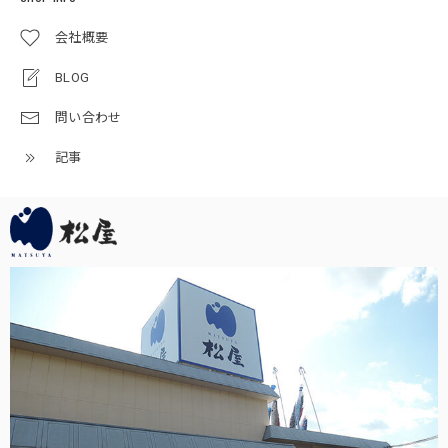
会社概要
五月人形｜コンパクト｜おしゃれ｜モダン｜インテリア｜プレミアム｜こだわり｜おすすめ《商品名》兜ケース飾りアクリル 竜宝G4-6 50900-0789 255-789
BLOG
2025/05/02
問い合わせ
梱包もしっかりして頂いて大変良かったです。 飾り付けし
たところ、子供たちが興味を持って触っていますが、アクリ
記事
ル板のおかげで壊される事も怪我をさせる事もなく安心して
います。
この度は当店をご利用頂き、誠に有難うござい
ます。素敵なお節句をお迎えください。何かお
気付きの点がござましたら、何なりとお申し付
けください。どうぞ宜しくお願い申し上げま
す。
五月人形｜コンパクト｜おしゃれ｜モダン｜インテリア｜プレミアム｜こだわり｜おすすめ《商品名》兜ケース飾り 5号伊達 木目ブラウン 50900-9400 59400