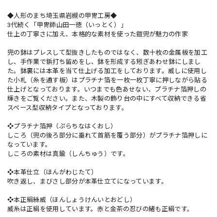
◆人形のまち埼玉県岩槻の甲冑工房◆
3代続く「甲冑師山田一徳（いっとく）」
仕上の丁寧さに加え、本格的な素材を使った鎧兜が魅力の作家
兜の鉢はプレスして型抜きしたものではなく、数十枚の金属板を加工
し、手作業で鋲打ち留めをし、鉢を形成する矧ぎあわせ鉢にしまし
た。鉢裏には本革を当て仕上げる加工をしております。威しに使用し
た小札（糸を通す板）はプラチナ箔を一枚一枚丁寧に押しながら貼る
仕上げとなっております。いつまでも色あせない、プラチナ箔押しの
輝きをご覧ください。また、木製の飾り台の中にすべて収納できる省
スペース型収納タイプとなっております。
❖プラチナ箔押（ぷらちなはくおし）
しころ（兜の後ろ部分に垂れて首筋を覆う部分）がプラチナ箔押しに
なっています。
しころの素材は真鍮（しんちゅう）です。
❖本革仕立（ほんがわじたて）
吹き返し、まびさし部分が本革仕立てになっています。
❖本正絹絲威（ほんしょうけんいとおどし）
威糸は正絹を使用しています。赤と金茶の忍びの緒も正絹です。