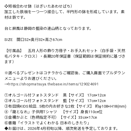
❖矧板合わせ鉢（はぎいたあわせばち）
加工した鉄板を一つ一つ接合して、半円形の鉢を形成しています。素
材は鉄です。
台と屏風は静岡の藍染の連山柄となっております。
SIZE 間口52×奥行32×高さ67ⅽm
【付属品】 五月人形の飾り方冊子・お手入れセット（白手袋・天然
毛バタキ・クロス）・長期20年保証書（保証範囲は保証規約に基づき
ます）
※選べるプレゼントはコチラからご確認後、ご購入画面でプルダウン
メニューよりお選びください。
→
https://shopmatsuya.thebase.in/items/129024691
①オルゴール付フォトスタンド 黒【サイズ】 17㎝×12㎝
②オルゴール付フォトスタンド 藍【サイズ】 17㎝×12㎝
③有田焼KIDS絵皿…5枚の内お好きな2枚【サイズ】 約φ108×H18(mm)
④「龍となれ」子供用Tシャツ 【サイズ】身長110㎝位
➄金襴かぶと（色柄指定不可）【サイズ】33㎝×17㎝
⑥書籍「イラストでよくわかる 日本のしきたり」
◆お届けは、2026年4月初旬以降、順次発送を予定しております。