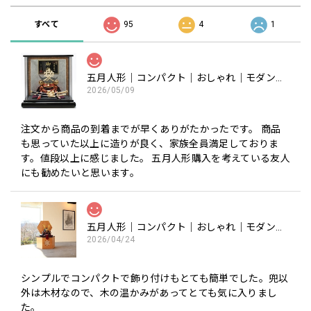
すべて
95
4
1
五月人形｜コンパクト｜おしゃれ｜モダン｜インテリア｜プレミアム｜こだわり｜おすすめ《商品名》50900-0602-1 602 兜ケース飾り 8号 直江兼続公
2026/05/09
注文から商品の到着までが早くありがたかったです。 商品
も思っていた以上に造りが良く、家族全員満足しておりま
す。値段以上に感じました。 五月人形購入を考えている友人
にも勧めたいと思います。
五月人形｜コンパクト｜おしゃれ｜モダン｜インテリア｜プレミアム｜こだわり｜木目込み｜おすすめ｜収納｜作家｜伝統工芸士 《商品名》木目込みかぶと 宝輝(ほうき) 正絹西陣織 〔商品コード〕50600-1656-3〔品番1656-6A-FM3-35〕柿沼東光作 大沼敦デザイン 松屋限定モデル 柿沼東光 正規品
2026/04/24
シンプルでコンパクトで飾り付けもとても簡単でした。兜以
外は木材なので、木の温かみがあってとても気に入りまし
た。