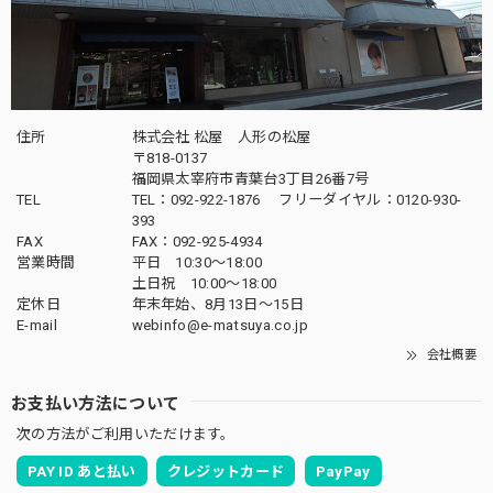
2025/04/16
飾りたい場所にぴったりのサイズでとても素敵な五月人形が
届きました。子供も興味津々でとても嬉しいです。配送も丁
寧に梱包されてあったので安心できました。ありがとうござ
いました。
住所
株式会社 松屋 人形の松屋
〒818-0137
福岡県太宰府市青葉台3丁目26番7号
この度は当店をご利用頂き、誠に有難うござい
TEL
TEL：092-922-1876 フリーダイヤル：0120-930-
ます。素材にもこだわりを持って製作しており
393
ます。何かお気付きの点がござましたら、何な
FAX
FAX：092-925-4934
営業時間
平日 10:30～18:00
りとお申し付けください。どうぞ宜しくお願い
土日祝 10:00～18:00
申し上げます。
定休日
年末年始、8月13日〜15日
E-mail
webinfo@e-matsuya.co.jp
会社概要
五月人形｜コンパクト｜おしゃれ｜モダン｜インテリア｜プレミアム｜こだわり｜木目込み｜おすすめ｜作家｜伝統工芸士 《商品名》木目込みかぶと 清輝(せいき) 博多織 黒 〔商品コード〕50600-1673-3〔品番1673-2A-FM1-36〕柿沼東光作 大沼敦デザイン 松屋限定モデル 柿沼東光 正規品
お支払い方法について
2025/04/06
次の方法がご利用いただけます。
雛人形に続いて五月人形をお願いしました！ 立派で大満足
PAY ID あと払い
クレジットカード
PayPay