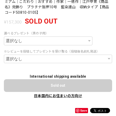
ミアム｜こだわり｜おすすめ｜作家｜一徳作｜江戸甲冑《商品
名》兜飾り プラチナ箔押10号 藍染連山 収納タイプ【商品
コード50810-0105】
SOLD OUT
¥157,300
選べるプレゼント（男の子用）
※レビューを投稿してプレゼントを受け取る（投稿後名前札発送）
International shipping available
Sold out
日本国内にお住まいの方向け
Save