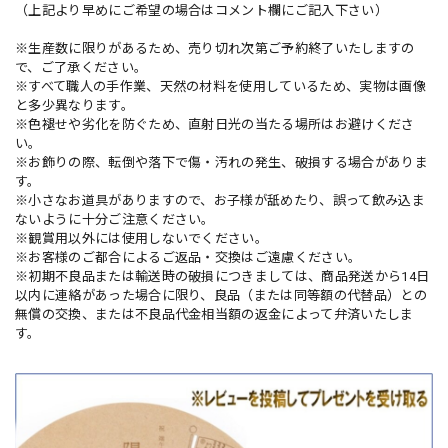
（上記より早めにご希望の場合はコメント欄にご記入下さい）
※生産数に限りがあるため、売り切れ次第ご予約終了いたしますの
で、ご了承ください。
※すべて職人の手作業、天然の材料を使用しているため、実物は画像
と多少異なります。
※色褪せや劣化を防ぐため、直射日光の当たる場所はお避けくださ
い。
※お飾りの際、転倒や落下で傷・汚れの発生、破損する場合がありま
す。
※小さなお道具がありますので、お子様が舐めたり、誤って飲み込ま
ないように十分ご注意ください。
※観賞用以外には使用しないでください。
※お客様のご都合によるご返品・交換はご遠慮ください。
※初期不良品または輸送時の破損につきましては、商品発送から14日
以内に連絡があった場合に限り、良品（または同等額の代替品）との
無償の交換、または不良品代金相当額の返金によって弁済いたしま
す。