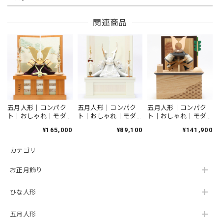
関連商品
五月人形｜コンパクト｜おしゃれ｜モダン｜インテリア｜プレミアム｜こだわり｜木目込み｜おすすめ｜収納｜作家｜伝統工芸士《商品名》木目込みかぶと 博多織 夢筑紫【赤】【品番1656-2】柿沼東光作 芳精堂デザイン
2026/04/06
博多織がなんとも美しく、上品な兜です。 また、コンパク
トなサイズなので、毎年飾りたくなりそうです。 素敵な兜に
出会えて良かったです。
五月人形｜コンパク
五月人形｜コンパク
五月人形｜コンパク
ト｜おしゃれ｜モダ
ト｜おしゃれ｜モダ
ト｜おしゃれ｜モダ
ン｜インテリア｜プ
ン｜インテリア｜プ
ン｜インテリア｜プ
¥165,000
¥89,100
¥141,900
雛人形｜ひな人形｜初節句｜コンパクト｜おしゃれ｜モダン｜インテリア｜プレミアム｜こだわり｜おすすめ｜組み木デザイナー｜小黒三郎｜組み木｜木製ひな人形 KH422 つぼみびな三段飾り（普通垂幕/黄）
レミアム｜こだわり
レミアム｜こだわり
レミアム｜こだわり
2026/03/05
｜おすすめ｜収納｜
｜おすすめ｜収納｜
｜木目込み｜おすす
カテゴリ
《商品名》兜飾り
《商品コード》
め｜収納｜作家｜伝
10号純金箔押兜 竹
50608-0012 J-012
統工芸士 《商品
雀 緑糸 大鍬 収
兜収納飾り 8号剣NA
名》50600-0055
つぼみ雛をさがしていました。 どこも売り切れの中、在庫
お正月飾り
納タイプ【商品コー
SH51 木目込兜飾
がありすぐに発送して頂き助かりました。 とてもかわいら
ド50810-0111 10号
り ログウッド
しく、娘もとても気に入っています。
純金箔押兜 竹雀
ひな人形
緑糸 大鍬 52215-
2214 5-22-14 台屛
五月人形
風セット 収納ハニ