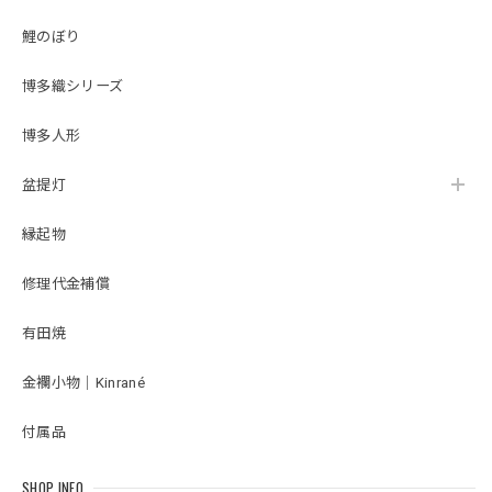
ーB 寄木細工
雛人形｜ひな人形｜初節句｜コンパクト｜おしゃれ｜モダン｜インテリア｜プレミアム｜こだわり｜おすすめ｜作家｜〔商品コード〕32200-8004〔品番〕MAT8004 小芥子親王 TR-6005 黄×ピンク <商品コード>33315-2610 <品番>3-26-10 台屛風セット 白松45㎝ モカ平台
52410-0101 弓太刀
2026/02/21
鯉のぼり
10号清流】
ネットの写真を見て購入しましたが、実際に届いてみて想像
博多織シリーズ
以上に良かったです。お顔やお着物が上品で、台座のベージ
ュ系の色味が部屋の雰囲気に合っていて、見るたび幸せな気
博多人形
持ちになります。 コンパクトなお飾りを探していると人形
の着物に対して顔が大きくアンバランスなものが多いと感じ
盆提灯
ていたのですが、松屋さんの雛人形はそういったこともなく
本格的な作りのままサイズをが小さくなっていてお顔にも品
縁起物
があってとても良かったです。 台座の屏風部分にはゴールド
のデザインが入っていてシンプルながらも華やかな印象で、
こちらの台座にしてよかったと思います。
修理代金補償
有田焼
雛人形｜コンパクト｜おしゃれ｜モダン｜インテリア｜プレミアム｜こだわり｜木目込み｜ひな人形｜おすすめ｜収納｜作家｜伝統工芸士《商品名》貴雛PARIS 宝想雛 正絹博多織 青桃 柿沼東光作 大沼敦デザイン 〔商品コード〕31000-0334-2 〔品番〕 334A-FM2-35 松屋限定モデル 柿沼東光正規品 正規取扱店
金襴小物｜Kinrané
2026/02/14
付属品
写真通りの素敵な雛人形が届き、大変満足しております。初
節句のお祝いをするのが楽しみです。
SHOP INFO