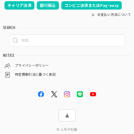
です。ありがとうございます！
キャリア決済
銀行振込
コンビニ決済またはPay-easy
お支払い方法について
いつも当店をご利用頂き、誠に有難うございま
す。伝統工芸士柿沼東作となります。こだわり
SEARCH
を持って製作しております。何かお気付きの点
がござましたら、何なりとお申し付けくださ
い。どうぞ宜しくお願い申し上げます。
NOTICE
プライバシーポリシー
五月人形｜コンパクト｜おしゃれ｜モダン｜インテリア｜プレミアム｜こだわり｜木目込み｜おすすめ｜収納｜作家｜伝統工芸士 《商品名》木目込みかぶと 宝輝(ほうき) 正絹博多織 青 〔商品コード〕50600-1656-2〔品番1656-6A-FM2-35〕柿沼東光作 大沼敦デザイン 松屋限定モデル 柿沼東光 正規品
特定商取引法に基づく表記
2025/04/03
娘の節句のときに同じシリーズのお雛様を購入し、家族みん
なとても気に入っており毎年飾るのを楽しみにしているの
で、今回息子の初節句を迎えるにあたり迷いなく購入しまし
た。 マンション住まいなのでコンパクトに収納できて、か
つカジュアルすぎない所が有り難いです。 夫が福岡出身なの
で博多織を使用されていることにもご縁を感じており、これ
からもずっと大切にしていこうと思います。
© 人形の松屋