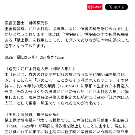
Save
伝統工芸士 柿沼東光作
正絹博多織、江戸木目込、金沢箔、など、伝統の粋を感じられる仕上
がりとなっております。衣装は「博多織」。博多織の中でも最も由緒
ある「献上柄」を採用しました。モダンでありながら本物を追求した
逸品となっております。
SIZE 間口35×奥行25×高さ42cm
《鎧兜：江戸木目込人形（柿沼人形）》
木目込とは、衣裳のひだや布切れの境となる部分に細い溝を彫り込
み、そこに布を「きめこむ」ことからそう呼ばれております。その発
祥は、約270年前の元文年間（1736～41）に京都で生まれた木目込人
形で、その人形づくりの技法が江戸に伝わり「江戸木目込人形」が誕
生しました。現在は経済産業大臣指定の伝統的工芸品の「江戸木目込
人形」として東京・埼玉でつくられるものが有名です。
《生地：博多織 最高級正絹》
献上柄は博多織を代表する模様です。江戸時代に筑前藩主・黒田長政
（1568－1623年）が幕府に博多織を献上したことに由来し、現在に
受け継がれています。献上柄には親子縞と孝行縞という縞柄がありま