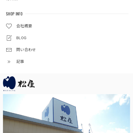
写真通りの素敵な雛人形が届き、大変満足しております。初
節句のお祝いをするのが楽しみです。
SHOP INFO
会社概要
五月人形｜コンパクト｜おしゃれ｜モダン｜インテリア｜プレミアム｜こだわり｜おすすめ《商品名》兜ケース飾りアクリル 竜宝G4-6 50900-0789 255-789
2025/05/02
BLOG
問い合わせ
梱包もしっかりして頂いて大変良かったです。 飾り付けし
たところ、子供たちが興味を持って触っていますが、アクリ
記事
ル板のおかげで壊される事も怪我をさせる事もなく安心して
います。
この度は当店をご利用頂き、誠に有難うござい
ます。素敵なお節句をお迎えください。何かお
気付きの点がござましたら、何なりとお申し付
けください。どうぞ宜しくお願い申し上げま
す。