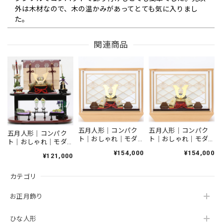
外は木材なので、木の温かみがあってとても気に入りまし
た。
関連商品
五月人形｜コンパクト｜おしゃれ｜モダン｜インテリア｜プレミアム｜こだわり｜木目込み｜おすすめ｜収納｜作家｜伝統工芸士《商品名》木目込みかぶと 博多織 夢筑紫【赤】【品番1656-2】柿沼東光作 芳精堂デザイン
2026/04/06
博多織がなんとも美しく、上品な兜です。 また、コンパク
トなサイズなので、毎年飾りたくなりそうです。 素敵な兜に
出会えて良かったです。
五月人形｜コンパク
五月人形｜コンパク
五月人形｜コンパク
ト｜おしゃれ｜モダ
ト｜おしゃれ｜モダ
ト｜おしゃれ｜モダ
ン｜インテリア｜プ
ン｜インテリア｜プ
ン｜インテリア｜プ
¥154,000
¥154,000
雛人形｜ひな人形｜初節句｜コンパクト｜おしゃれ｜モダン｜インテリア｜プレミアム｜こだわり｜おすすめ｜組み木デザイナー｜小黒三郎｜組み木｜木製ひな人形 KH422 つぼみびな三段飾り（普通垂幕/黄）
レミアム｜こだわり
レミアム｜こだわり
¥121,000
レミアム｜こだわり
2026/03/05
｜木目込み｜おすす
｜木目込み｜おすす
｜木目込み｜おすす
め｜作家｜伝統工芸
め｜作家｜伝統工芸
カテゴリ
め｜収納｜作家｜伝
士 《商品名》木目
士 《商品名》木目
統工芸士《商品名》
込みかぶと ケース
込みかぶと ケース
つぼみ雛をさがしていました。 どこも売り切れの中、在庫
木目込みかぶと 香
お正月飾り
飾り 清輝 正絹博
飾り 清輝 正絹博
がありすぐに発送して頂き助かりました。 とてもかわいら
潤（こうじゅん）
多織 黒 〔商品コー
多織 青 〔商品コー
二段段タイプ【品番
しく、娘もとても気に入っています。
ド〕50600-1665-
ド〕50600-1665-
1659-4】柿沼東光
ひな人形