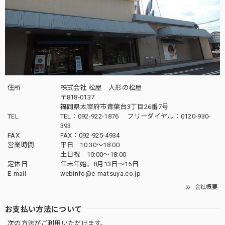
五月人形｜コンパクト｜おしゃれ｜モダン｜インテリア｜プレミアム｜こだわり｜おすすめ《商品名》兜ケース飾り 5号伊達 木目ブラウン 50900-9400 59400
2025/04/16
飾りたい場所にぴったりのサイズでとても素敵な五月人形が
届きました。子供も興味津々でとても嬉しいです。配送も丁
寧に梱包されてあったので安心できました。ありがとうござ
いました。
住所
株式会社 松屋 人形の松屋
〒818-0137
福岡県太宰府市青葉台3丁目26番7号
この度は当店をご利用頂き、誠に有難うござい
TEL
TEL：092-922-1876 フリーダイヤル：0120-930-
ます。素材にもこだわりを持って製作しており
393
ます。何かお気付きの点がござましたら、何な
FAX
FAX：092-925-4934
りとお申し付けください。どうぞ宜しくお願い
営業時間
平日 10:30～18:00
申し上げます。
土日祝 10:00～18:00
定休日
年末年始、8月13日〜15日
E-mail
webinfo@e-matsuya.co.jp
会社概要
五月人形｜コンパクト｜おしゃれ｜モダン｜インテリア｜プレミアム｜こだわり｜木目込み｜おすすめ｜作家｜伝統工芸士 《商品名》木目込みかぶと 清輝(せいき) 博多織 黒 〔商品コード〕50600-1673-3〔品番1673-2A-FM1-36〕柿沼東光作 大沼敦デザイン 松屋限定モデル 柿沼東光 正規品
お支払い方法について
2025/04/06
次の方法がご利用いただけます。