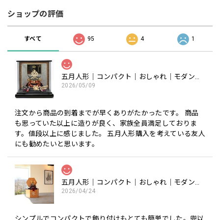
ショップの評価
すべて
95
4
1
五月人形｜コンパクト｜おしゃれ｜モダン｜インテリア｜プレミアム｜こだわり｜おすすめ《商品名》50900-0602-1 602 兜ケース飾り 8号 直江兼続公
2026/05/09
注文から商品の到着までが早くありがたかったです。 商品
も思っていた以上に造りが良く、家族全員満足しておりま
す。値段以上に感じました。 五月人形購入を考えている友人
にも勧めたいと思います。
五月人形｜コンパクト｜おしゃれ｜モダン｜インテリア｜プレミアム｜こだわり｜木目込み｜おすすめ｜収納｜作家｜伝統工芸士 《商品名》木目込みかぶと 宝輝(ほうき) 正絹西陣織 〔商品コード〕50600-1656-3〔品番1656-6A-FM3-35〕柿沼東光作 大沼敦デザイン 松屋限定モデル 柿沼東光 正規品
2026/04/24
シンプルでコンパクトで飾り付けもとても簡単でした。兜以