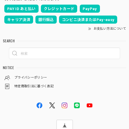
雛人形に続いて五月人形をお願いしました！ 立派で大満足
PAY ID あと払い
クレジットカード
PayPay
です。ありがとうございます！
キャリア決済
銀行振込
コンビニ決済またはPay-easy
いつも当店をご利用頂き、誠に有難うございま
お支払い方法について
す。伝統工芸士柿沼東作となります。こだわり
SEARCH
を持って製作しております。何かお気付きの点
がござましたら、何なりとお申し付けくださ
い。どうぞ宜しくお願い申し上げます。
NOTICE
プライバシーポリシー
五月人形｜コンパクト｜おしゃれ｜モダン｜インテリア｜プレミアム｜こだわり｜木目込み｜おすすめ｜収納｜作家｜伝統工芸士 《商品名》木目込みかぶと 宝輝(ほうき) 正絹博多織 青 〔商品コード〕50600-1656-2〔品番1656-6A-FM2-35〕柿沼東光作 大沼敦デザイン 松屋限定モデル 柿沼東光 正規品
2025/04/03
特定商取引法に基づく表記
娘の節句のときに同じシリーズのお雛様を購入し、家族みん
なとても気に入っており毎年飾るのを楽しみにしているの
で、今回息子の初節句を迎えるにあたり迷いなく購入しまし
た。 マンション住まいなのでコンパクトに収納できて、か
つカジュアルすぎない所が有り難いです。 夫が福岡出身なの