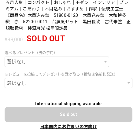
五月人形｜コンパクト｜おしゃれ｜モダン｜インテリア｜プレ
ミアム｜こだわり｜木目込み｜おすすめ｜作家｜伝統工芸士
《商品名》木目込み鎧 51800-0120 木目込み鎧 大和博多
織 赤 52200-0011 台屏風セット 黒田長政 古代朱塗 正
規取扱店 柿沼東光 松屋限定品
SOLD OUT
¥88,000
選べるプレゼント（男の子用）
※レビューを投稿してプレゼントを受け取る（投稿後名前札発送）
International shipping available
Sold out
日本国内にお住まいの方向け