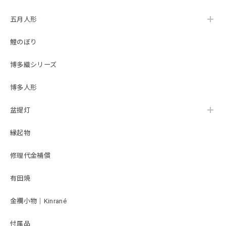
4〔品番1665-54A-
5〔品番1665-54A-
作 大沼敦デザイン
FM1-35〕柿沼東光
FM2-35〕柿沼東光
作 大沼敦デザイ
作 大沼敦デザイ
五月人形
ン 松屋限定モデ
ン 松屋限定モデ
雛人形｜ひな人形｜初節句｜コンパクト｜おしゃれ｜モダン｜インテリア｜プレミアム｜こだわり｜おすすめ｜作家｜〔商品コード〕32200-8004〔品番〕MAT8004 小芥子親王 TR-6005 黄×ピンク <商品コード>33315-2610 <品番>3-26-10 台屛風セット 白松45㎝ モカ平台
ル 柿沼東光 正規品
ル 柿沼東光 正規品
2026/02/21
鯉のぼり
ネットの写真を見て購入しましたが、実際に届いてみて想像
博多織シリーズ
以上に良かったです。お顔やお着物が上品で、台座のベージ
ュ系の色味が部屋の雰囲気に合っていて、見るたび幸せな気
博多人形
持ちになります。 コンパクトなお飾りを探していると人形
の着物に対して顔が大きくアンバランスなものが多いと感じ
ていたのですが、松屋さんの雛人形はそういったこともなく
盆提灯
本格的な作りのままサイズをが小さくなっていてお顔にも品
があってとても良かったです。 台座の屏風部分にはゴールド
縁起物
のデザインが入っていてシンプルながらも華やかな印象で、
こちらの台座にしてよかったと思います。
修理代金補償
有田焼
雛人形｜コンパクト｜おしゃれ｜モダン｜インテリア｜プレミアム｜こだわり｜木目込み｜ひな人形｜おすすめ｜収納｜作家｜伝統工芸士《商品名》貴雛PARIS 宝想雛 正絹博多織 青桃 柿沼東光作 大沼敦デザイン 〔商品コード〕31000-0334-2 〔品番〕 334A-FM2-35 松屋限定モデル 柿沼東光正規品 正規取扱店
金襴小物｜Kinrané
2026/02/14
付属品