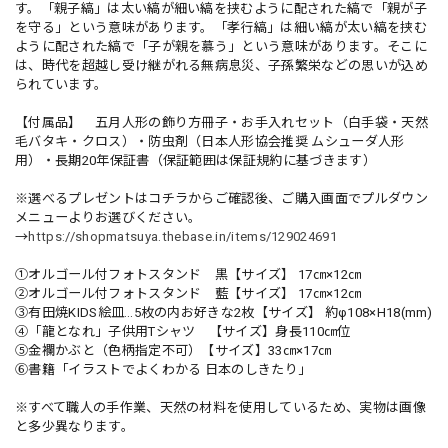
す。「親子縞」は太い縞が細い縞を挟むように配された縞で「親が子
を守る」という意味があります。「孝行縞」は細い縞が太い縞を挟む
ように配された縞で「子が親を慕う」という意味があります。そこに
は、時代を超越し受け継がれる無病息災、子孫繁栄などの思いが込め
られています。
【付属品】 五月人形の飾り方冊子・お手入れセット（白手袋・天然
毛バタキ・クロス）・防虫剤（日本人形協会推奨 ムシューダ人形
用）・長期20年保証書（保証範囲は保証規約に基づきます）
※選べるプレゼントはコチラからご確認後、ご購入画面でプルダウン
メニューよりお選びください。
→
https://shopmatsuya.thebase.in/items/129024691
①オルゴール付フォトスタンド 黒【サイズ】 17㎝×12㎝
②オルゴール付フォトスタンド 藍【サイズ】 17㎝×12㎝
③有田焼KIDS絵皿…5枚の内お好きな2枚【サイズ】 約φ108×H18(mm)
④「龍となれ」子供用Tシャツ 【サイズ】身長110㎝位
➄金襴かぶと（色柄指定不可）【サイズ】33㎝×17㎝
⑥書籍「イラストでよくわかる 日本のしきたり」
※すべて職人の手作業、天然の材料を使用しているため、実物は画像
と多少異なります。