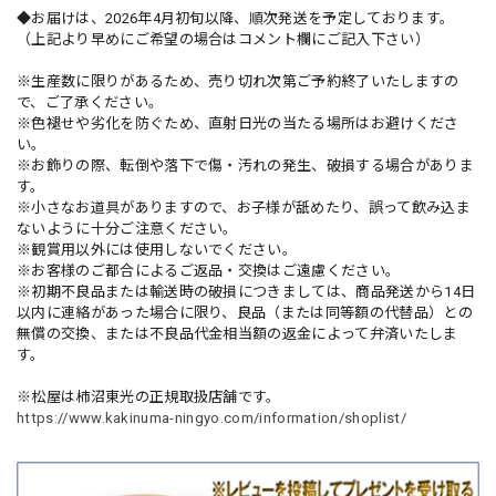
◆お届けは、2026年4月初旬以降、順次発送を予定しております。
（上記より早めにご希望の場合はコメント欄にご記入下さい）
※生産数に限りがあるため、売り切れ次第ご予約終了いたしますの
で、ご了承ください。
※色褪せや劣化を防ぐため、直射日光の当たる場所はお避けくださ
い。
※お飾りの際、転倒や落下で傷・汚れの発生、破損する場合がありま
す。
※小さなお道具がありますので、お子様が舐めたり、誤って飲み込ま
ないように十分ご注意ください。
※観賞用以外には使用しないでください。
※お客様のご都合によるご返品・交換はご遠慮ください。
※初期不良品または輸送時の破損につきましては、商品発送から14日
以内に連絡があった場合に限り、良品（または同等額の代替品）との
無償の交換、または不良品代金相当額の返金によって弁済いたしま
す。
※松屋は柿沼東光の正規取扱店舗です。
https://www.kakinuma-ningyo.com/information/shoplist/